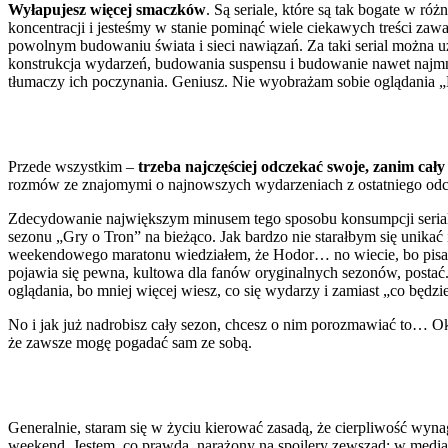
Wyłapujesz więcej smaczków
. Są seriale, które są tak bogate w r
koncentracji i jesteśmy w stanie pominąć wiele ciekawych treści zawa
powolnym budowaniu świata i sieci nawiązań. Za taki serial można uzna
konstrukcja wydarzeń, budowania suspensu i budowanie nawet najmn
tłumaczy ich poczynania. Geniusz. Nie wyobrażam sobie oglądania „B
Przede wszystkim –
trzeba najczęściej odczekać swoje, zanim cały
rozmów ze znajomymi o najnowszych wydarzeniach z ostatniego odcin
Zdecydowanie największym minusem tego sposobu konsumpcji seriali 
sezonu „Gry o Tron” na bieżąco. Jak bardzo nie starałbym się unikać
weekendowego maratonu wiedziałem, że Hodor… no wiecie, bo pisał
pojawia się pewna, kultowa dla fanów oryginalnych sezonów, postać. P
oglądania, bo mniej więcej wiesz, co się wydarzy i zamiast „co będzi
No i jak już nadrobisz cały sezon, chcesz o nim porozmawiać to… Oka
że zawsze mogę pogadać sam ze sobą.
Generalnie, staram się w życiu kierować zasadą, że cierpliwość wyn
weekend. Jestem, co prawda, narażony na spoilery zewsząd: w mediac