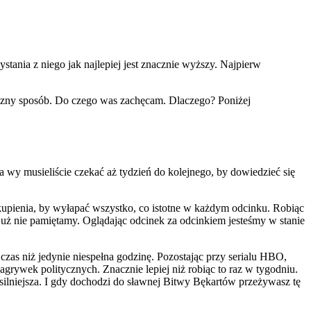
ystania z niego jak najlepiej jest znacznie wyższy. Najpierw
tyczny sposób. Do czego was zachęcam. Dlaczego? Poniżej
 wy musieliście czekać aż tydzień do kolejnego, by dowiedzieć się
kupienia, by wyłapać wszystko, co istotne w każdym odcinku. Robiąc
już nie pamiętamy. Oglądając odcinek za odcinkiem jesteśmy w stanie
y czas niż jedynie niespełna godzinę. Pozostając przy serialu HBO,
rywek politycznych. Znacznie lepiej niż robiąc to raz w tygodniu.
ilniejsza. I gdy dochodzi do sławnej Bitwy Bękartów przeżywasz tę