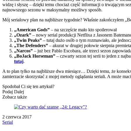
widzę i słyszę – dzięki temu chociaż część informacji o trwającym sez
najnowszego sezonu w maksymalny możliwy sposób.
Mój serialowy plan na najbliższe tygodnie? Właśnie zakończyłem „Be
„American Gods”
– na szczęście mało kto spoilerował
„Ozark”
– nowy serial produkcji Netflixa z Jasonem Batemanem
„Twin Peaks”
– tutaj dużo osób o tym rozmawiało, ale jednoc
„The Defenders”
– akurat w drugiej połowie sierpnia premieta 
„Narcos”
– już bez Pablo Escobara, ale trzeci sezon zapowiad
„BoJack Horseman”
– czwarty sezon tej serii to jeden z na
tutaj
.
A to plan tylko na najbliższe dwa miesiące… Dzięki temu, że konsek
zamierzacie skorzystać z mojej metody oglądania seriali. A może mac
Spodobał Ci się ten artykuł?
Podaj Dalej
Zobacz także
2 czerwca 2017
Serial