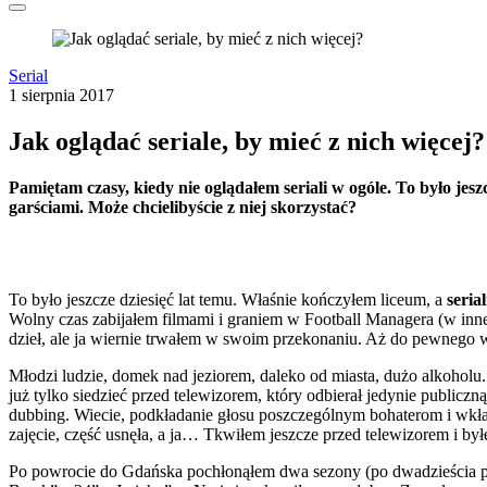
Serial
1 sierpnia 2017
Jak oglądać seriale, by mieć z nich więcej?
Pamiętam czasy, kiedy nie oglądałem seriali w ogóle. To było jes
garściami. Może chcielibyście z niej skorzystać?
To było jeszcze dziesięć lat temu. Właśnie kończyłem liceum, a
seria
Wolny czas zabijałem filmami i graniem w Football Managera (w inn
dzieł, ale ja wiernie trwałem w swoim przekonaniu. Aż do pewnego
Młodzi ludzie, domek nad jeziorem, daleko od miasta, dużo alkoholu.
już tylko siedzieć przed telewizorem, który odbierał jedynie publiczn
dubbing. Wiecie, podkładanie głosu poszczególnym bohaterom i wkład
zajęcie, część usnęła, a ja… Tkwiłem jeszcze przed telewizorem i b
Po powrocie do Gdańska pochłonąłem dwa sezony (po dwadzieścia parę