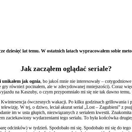
zcze dziesięć lat temu. W ostatnich latach wypracowałem sobie metod
Jak zacząłem oglądać seriale?
li unikałem jak ognia
, bo jakoś mnie nie interesowały – cotygodniow
e gry również pocinałem, ale w zdecydowanej mniejszości). Coraz wi
 wyjazdu na Kaszuby, o czym przypomniało mi się nie tak dawno temu
 Kwintesencja ówczesnych wakacji. Po kilku godzinach grillowania i pi
ą telewizję. W tej, o dziwo, leciał akurat serial „Lost – Zagubieni” z
anie im w usta głupich, niezwiązanych z serialem kwestii. Znakomita 
yłem zaciekawiony wydarzeniami tego serialu. To była końcówka drugie
 odcinków) w tydzień. Spodobało mi się. Spodobało mi się do tego sto