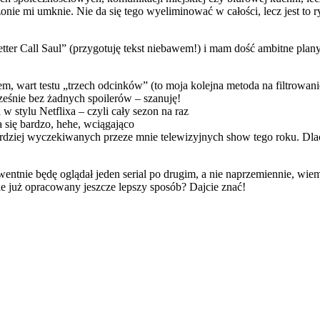
onie mi umknie. Nie da się tego wyeliminować w całości, lecz jest to r
tter Call Saul” (przygotuję tekst niebawem!) i mam dość ambitne pla
, wart testu „trzech odcinków” (to moja kolejna metoda na filtrowanie
ześnie bez żadnych spoilerów – szanuję!
w stylu Netflixa – czyli cały sezon na raz
a się bardzo, hehe, wciągająco
jbardziej wyczekiwanych przeze mnie telewizyjnych show tego roku. Dla
wentnie będę oglądał jeden serial po drugim, a nie naprzemiennie, wi
ie już opracowany jeszcze lepszy sposób? Dajcie znać!