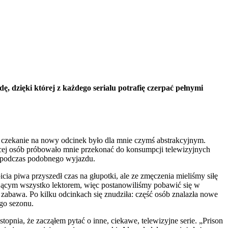
ę, dzięki której z każdego serialu potrafię czerpać pełnymi
e czekanie na nowy odcinek było dla mnie czymś abstrakcyjnym.
ęcej osób próbowało mnie przekonać do konsumpcji telewizyjnych
, podczas podobnego wyjazdu.
cia piwa przyszedł czas na głupotki, ale ze zmęczenia mieliśmy siłę
 psującym wszystko lektorem, więc postanowiliśmy pobawić się w
zabawa. Po kilku odcinkach się znudziła: część osób znalazła nowe
go sezonu.
pnia, że zacząłem pytać o inne, ciekawe, telewizyjne serie. „Prison