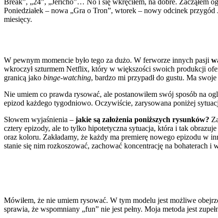
Break”, „24”, „Jericho”… No i się wkręciłem, na dobre. Zacząłem og
Poniedziałek – nowa „Gra o Tron”, wtorek – nowy odcinek przygód Jac
miesięcy.
W pewnym momencie było tego za dużo. W ferworze innych pasji
wą
wkroczył szturmem Netflix, który w większości swoich produkcji ofe
granicą jako
binge-watching
, bardzo mi przypadł do gustu. Ma swoje
Nie umiem co prawda rysować, ale postanowiłem swój sposób na oglą
epizod każdego tygodniowo. Oczywiście, zarysowana poniżej sytuacja 
Słowem wyjaśnienia –
jakie są założenia poniższych rysunków?
Za
cztery epizody, ale to tylko hipotetyczna sytuacja, która i tak obr
oraz koloru. Zakładamy, że każdy ma premierę nowego epizodu w inny
stanie się nim rozkoszować, zachować koncentrację na bohaterach i 
Mówiłem, że nie umiem rysować. W tym modelu jest możliwe obejrzen
sprawia, że wspomniany „fun” nie jest pełny. Moja metoda jest zupełn