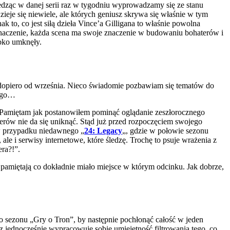
Siedząc w danej serii raz w tygodniu wyprowadzamy się ze stanu
ieje się niewiele, ale których geniusz skrywa się właśnie w tym
k to, co jest siłą dzieła Vince’a Gilligana to właśnie powolna
naczenie, każda scena ma swoje znaczenie w budowaniu bohaterów i
ybko umknęły.
dopiero od września. Nieco świadomie pozbawiam się tematów do
zego…
 Pamiętam jak postanowiłem pominąć oglądanie zeszłorocznego
lerów nie da się uniknąć. Stąd już przed rozpoczęciem swojego
w przypadku niedawnego „
24: Legacy
„, gdzie w połowie sezonu
ale i serwisy internetowe, które śledzę. Trochę to psuje wrażenia z
era?!”.
 pamiętają co dokładnie miało miejsce w którym odcinku. Jak dobrze,
o sezonu „Gry o Tron”, by następnie pochłonąć całość w jeden
 jednocześnie wypracowuję sobie umiejętność filtrowania tego, co