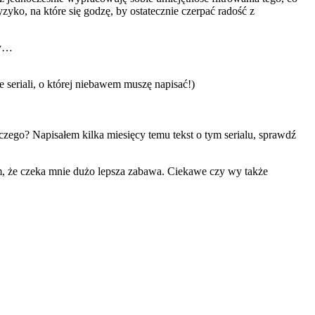
yzyko, na które się godzę, by ostatecznie czerpać radość z
ny…
 seriali, o której niebawem muszę napisać!)
czego? Napisałem kilka miesięcy temu tekst o tym serialu, sprawdź
em, że czeka mnie dużo lepsza zabawa. Ciekawe czy wy także