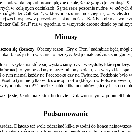
óżne nawiązania popkulturowe, piękne detale, że aż głupio je pominąć. 
rtych w kolejnych odcinkach. Są też serie pozornie nudne, w których dz
ć „Better Call Saul”, w którym pozornie nie dzieje się za wiele. Jedna
iejszych wątków z pieczołowitą starannością. Każdy kadr ma swoje z
etter Call Saul” raz w tygodniu, te wszystkie drobne detale by mi sz
Minusy
 sezon się skończy
. Obecny sezon „Gry o Tron” nadrabiać będę mógł 
ka. Jakoś jestem w stanie to przeżyć. Jest jednak coś znacznie gors
jest ryzyko, na które się wystawiamy, czyli
wszędobylskie spoilery
.
 informacji o tym oglądanym przez miliony serialu, tak wszystkich spoi
 o tym niemal każdy na Facebooku czy na Twitterze. Podobnie było 
isali o tym nie tylko widzowie spin-offu (których w Polsce niewielu), 
e z tym bohaterem!?” myślisz sobie kilka odcinków „kiedy i jak on umi
zuje się, że nie ma z kim, bo ludzie już dawno o tym zapomnieli i nie
Podsumowanie
agradza. Dlatego też wolę odczekać kilka tygodni do końca najnowszeg
h społecznościowych, komunikacji miejskiej czy biurowej kuchni, lecz