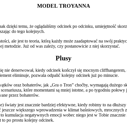
MODEL TROYANNA
dnak dzięki temu, że oglądaliśmy odcinek po odcinku, umiejętność skorz
zając do tego kolejnych.
ości, ale jest to teoria, którą każdy może zaadaptować na swój prak
metodzie. Już od was zależy, czy postanowicie z niej skorzystać.
Plusy
ię nie denerwował, kiedy odcinek kończył się mocnym cliffhangerem, a
lement eliminuje, pozwala odpalić kolejny odcinek już po minucie.
 wątków oraz bohaterów, jak „Gra o Tron” choćby, wymagają dużego s
cenariusza, które momentami są mniej istotne, a po tygodniu połowy 
wane przez bohaterów.
lne) światy jest znacznie bardziej efektywne, kiedy robimy to na dłuższ
ć jeszcze większego wprowadzenia w klimat baśniowych, mrocznych zag
 to kumulacja negatywnych emocji wobec niego jest w Tobie znacznie s
 to po prostu kolejny odcinek.