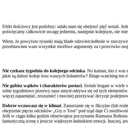
Efekt ilościowy jest podobny: udało nam się obejrzeć pięć seriali. Je
poświęcamy całkowicie uwagę jednemu, następnie kolejnym, nie mies
Wiem, że powyższe rysunki mają blade odzwierciedlenie w rzeczywist
przedstawiam wam wszystkie możliwe argumenty za i przeciwko mojej 
Nie czekasz tygodnia do kolejnego odcinka
. No kaman, kto z was s
jakie są dalsze koleje losu waszych bohaterów? Binge-watching ten e
Nie gubisz wątków i charakterów postaci
. Seriale bogate w wiele
sobie tygodniowe przerwy nasz umysł odrywa się od tych elementów s
więcej zapamiętać, zrozumieć i mocniej przeżywać decyzje podejmo
Dobrze wczuwasz się w klimat
. Zanurzanie się w fikcyjne (lub rea
obejrzenie pięciu odcinków „Gry o Tron” pod rząd daje Ci możliwoś
Jeśli w ciągu kilku godzin obserwujesz poczynania Ramsaya Boltona
fantastyczną scenę z jeszcze większym ładunkiem emocji. Inaczej, jest