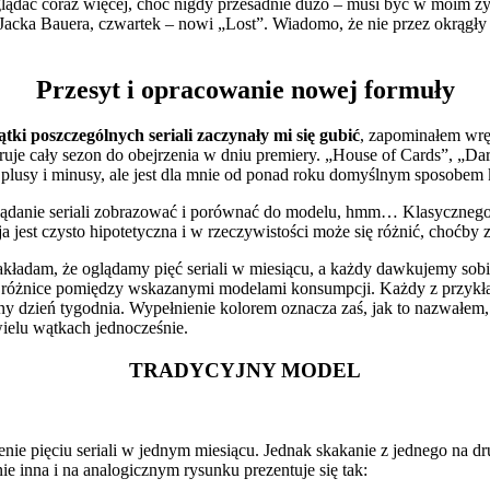
lądać coraz więcej, choć nigdy przesadnie dużo – musi być w moim życ
ka Bauera, czwartek – nowi „Lost”. Wiadomo, że nie przez okrągły rok,
Przesyt i opracowanie nowej formuły
tki poszczególnych seriali zaczynały mi się gubić
, zapominałem wrę
ruje cały sezon do obejrzenia w dniu premiery. „House of Cards”, „Da
 plusy i minusy, ale jest dla mnie od ponad roku domyślnym sposobem
danie seriali zobrazować i porównać do modelu, hmm… Klasycznego? T
jest czysto hipotetyczna i w rzeczywistości może się różnić, choćby 
kładam, że oglądamy pięć seriali w miesiącu, a każdy dawkujemy sobie 
azuje różnice pomiędzy wskazanymi modelami konsumpcji. Każdy z przykła
 dzień tygodnia. Wypełnienie kolorem oznacza zaś, jak to nazwałem, 
wielu wątkach jednocześnie.
TRADYCYJNY MODEL
ie pięciu seriali w jednym miesiącu. Jednak skakanie z jednego na 
ie inna i na analogicznym rysunku prezentuje się tak: