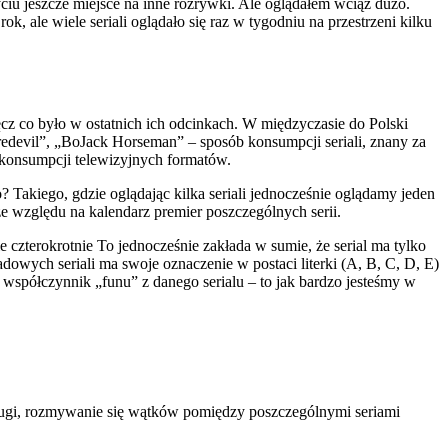
iu jeszcze miejsce na inne rozrywki. Ale oglądałem wciąż dużo.
 ale wiele seriali oglądało się raz w tygodniu na przestrzeni kilku
cz co było w ostatnich ich odcinkach. W międzyczasie do Polski
redevil”, „BoJack Horseman” – sposób konsumpcji seriali, znany za
 konsumpcji telewizyjnych formatów.
akiego, gdzie oglądając kilka seriali jednocześnie oglądamy jeden
ze względu na kalendarz premier poszczególnych serii.
czterokrotnie To jednocześnie zakłada w sumie, że serial ma tylko
dowych seriali ma swoje oznaczenie w postaci literki (A, B, C, D, E)
współczynnik „funu” z danego serialu – to jak bardzo jesteśmy w
drugi, rozmywanie się wątków pomiędzy poszczególnymi seriami