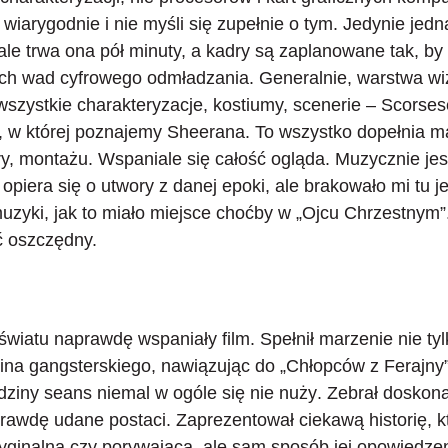
 wiarygodnie i nie myśli się zupełnie o tym. Jedynie jedn
ale trwa ona pół minuty, a kadry są zaplanowane tak, by
ych wad cyfrowego odmładzania. Generalnie, warstwa wiz
szystkie charakteryzacje, kostiumy, scenerie – Scorses
, w której poznajemy Sheerana. To wszystko dopełnia m
y, montażu. Wspaniale się całość ogląda. Muzycznie jes
opiera się o utwory z danej epoki, ale brakowało mi tu je
muzyki, jak to miało miejsce choćby w „Ojcu Chrzestny
ść oszczędny.
światu naprawdę wspaniały film. Spełnił marzenie nie tylk
ina gangsterskiego, nawiązując do „Chłopców z Ferajny”
godziny seans niemal w ogóle się nie nuży
. Zebrał doskona
prawdę udane postaci. Zaprezentował ciekawą historię,
oryginalna czy porywająca, ale sam sposób jej opowiedze