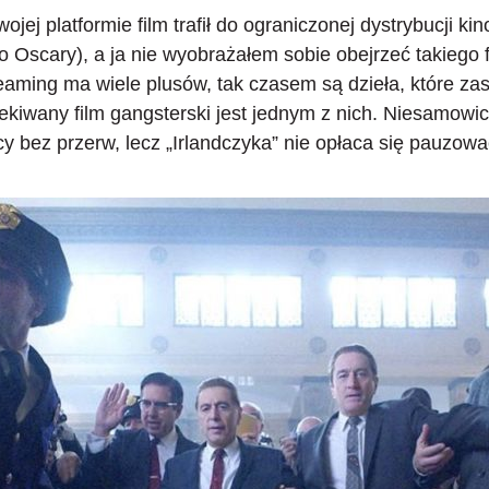
jej platformie film trafił do ograniczonej dystrybucji kin
 o Oscary), a ja nie wyobrażałem sobie obejrzeć takieg
reaming ma wiele plusów, tak czasem
są dzieła, które za
kiwany film gangsterski jest jednym z nich. Niesamowi
y bez przerw, lecz „Irlandczyka” nie opłaca się pauzowa