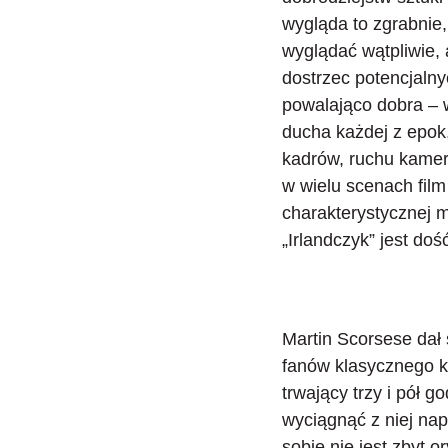
wygląda to zgrabnie,
wyglądać wątpliwie, 
dostrzec potencjaln
powalająco dobra – w
ducha każdej z epok
kadrów, ruchu kamer
w wielu scenach film 
charakterystycznej 
„Irlandczyk” jest do
Martin Scorsese dał 
fanów klasycznego k
trwający trzy i pół 
wyciągnąć z niej na
sobie nie jest zbyt 