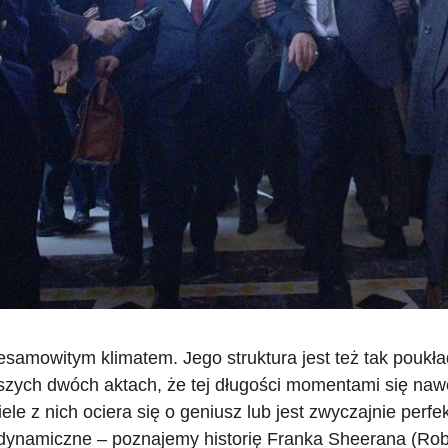
iesamowitym klimatem
. Jego struktura jest też tak poukł
zych dwóch aktach, że tej długości momentami się nawe
ele z nich ociera się o geniusz lub jest zwyczajnie perf
dynamiczne – poznajemy historię Franka Sheerana (Rob