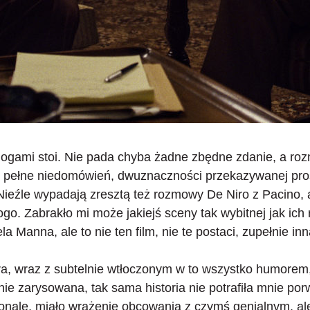
alogami stoi
. Nie pada chyba żadne zbędne zdanie, a r
 pełne niedomówień, dwuznaczności przekazywanej pros
eźle wypadają zresztą też rozmowy De Niro z Pacino, al
go. Zabrakło mi może jakiejś sceny tak wybitnej jak ic
 Manna, ale to nie ten film, nie te postaci, zupełnie inn
ra, wraz z subtelnie wtłoczonym w to wszystko humorem,
ie zarysowana, tak sama historia nie potrafiła mnie por
onale, miało
wrażenie obcowania z czymś genialnym
, a