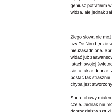
geniusz potrafiłem 
widza, ale jednak za
Złego słowa nie moż
czy De Niro będzie w
nieuzasadnione. Spr
widać już zaawanso
latach swojej świetno
się tu także dobrze
postać tak strasznie
chyba jest stworzon
Spore obawy miałem t
czele. Jednak nie mo
dobrodziejstw sztuki