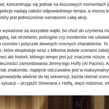
kad, koncentrując się jednak na kluczowych momentach j
rospekcje nadają całości odpowiedniego tempa, a mocno 
tóry jest jednocześnie narratorem całej akcji.
 wyważone są wszystkie wątki, bo choć do czynienia 
ębą, tak strzelanin, pościgów czy morderstw nie uświad
 rozmów i potyczek słownych mocnych charakterów. To
, które eksploduje wraz z kilkoma ledwie scenami zabójs
eci akt historii, którego tempo jest już znacznie niższe,
ieczności zamordowania Jimmy’ego Hoffy (Al Pacino). At
i tak znakomite,
napięcie odczuwalne jest w maksymalny
a prowadziła właśnie do tej sekwencji, każda niemal sce
sytuacji – przyjaźń Sheerana z Hoffą, więzi rodzinne, in