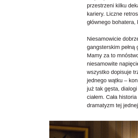
przestrzeni kilku de
kariery. Liczne ret
głównego bohatera, k
Niesamowicie dobrze
gangsterskim pełną g
Mamy za to mnóstwo
niesamowite napięcie
wszystko dopisuje trz
jednego wątku – kon
już tak gęsta, dialog
ciałem. Cała histori
dramatyzm tej jednej 