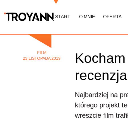
START
O MNIE
OFERTA
FILM
Kocham C
23 LISTOPADA 2019
recenzja
Najbardziej na pr
którego projekt t
wreszcie film traf