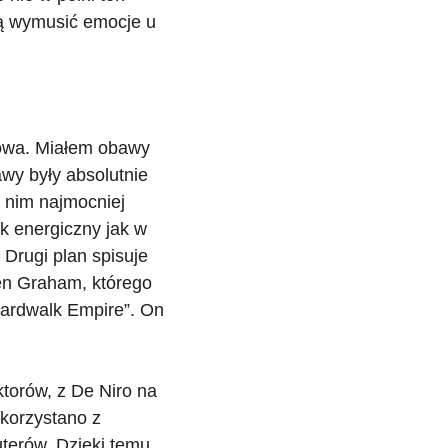
ją wymusić emocje u
towa. Miałem obawy
awy były absolutnie
 nim najmocniej
ak energiczny jak w
. Drugi plan spisuje
en Graham, którego
Boardwalk Empire”. On
torów, z De Niro na
korzystano z
uterów. Dzięki temu