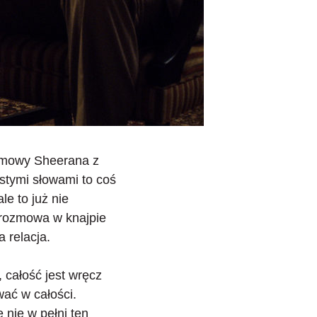
ozmowy Sheerana z
tymi słowami to coś
e to już nie
h rozmowa w knajpie
a relacja.
 całość jest wręcz
wać w całości.
le nie w pełni ten