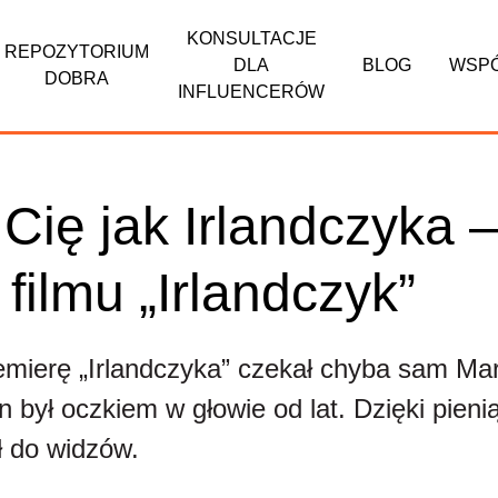
KONSULTACJE
REPOZYTORIUM
DLA
BLOG
WSP
DOBRA
INFLUENCERÓW
ię jak Irlandczyka 
 filmu „Irlandczyk”
emierę „Irlandczyka” czekał chyba sam Mar
en był oczkiem w głowie od lat. Dzięki pien
ił do widzów.