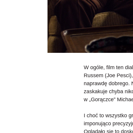
W ogóle,
film ten di
Russem (Joe Pesci),
naprawdę dobrego. Ni
zaskakuje chyba niko
w „Gorączce” Michaela
I choć to wszystko g
imponująco precyzyjn
Oglądało się to dosk