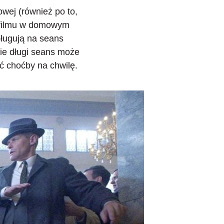
owej (również po to,
o filmu w domowym
sługują na seans
cie długi seans może
ć choćby na chwilę.