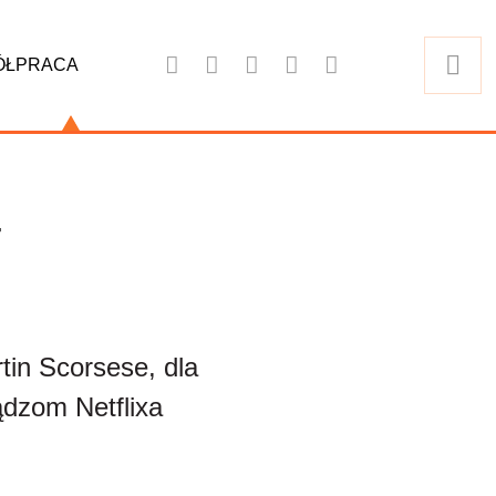
ÓŁPRACA
–
tin Scorsese, dla
iądzom Netflixa