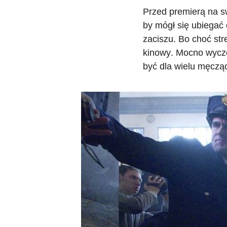
Przed premierą na swo
by mógł się ubiegać
zaciszu. Bo choć st
kinowy
. Mocno wycze
być dla wielu męcząc