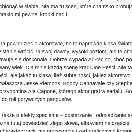
wchłonąć w siebie. Nie ma tu scen, które chamsko próbu
brakło mi pewnej kropki nad i.
na powiedzieć o aktorstwie, bo to naprawdę klasa świa
 stanie wrócić na swój dawny, wysoki poziom, ale te ob
awuje się doskonale. Dobrze wypada Al Pacino, choć po
wany wiek. Dla mnie
każdą scenę kradł Joe Pesci
. Nie t
ści, ale jakaż tu klasa, ileż subtelności, jakież aktorstwo
, zwłaszcza Jesse Plemons, Bobby Cannavale czy Steph
 przypomina Ala Capone, którego aktor grał w serialu „
y do roli porywczych gangusów.
akże o efekty specjalne – postarzanie i odmładzanie ak
żna tutaj powiedzieć złego słowa, albowiem najczęściej
 charakteryzacji
, nie procesorów i kart graficznych komp