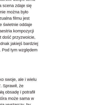
a scena zdaje się
 nie można było
ualna filmu jest
e świetnie oddaje
aestria kompozycji
t dość przyzwoicie,
dnak jakiejś bardziej
m”. Pod tym względem
o swoje, ale i wielu
. Sprawił, że
łą obsadę i potrafił
 która może sama w
nia wystarczy, by