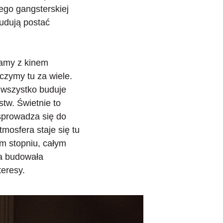
ego gangsterskiej
budują postać
mamy z kinem
czymy tu za wiele.
 wszystko buduje
tw. Świetnie to
 sprowadza się do
mosfera staje się tu
m stopniu
, całym
na budowała
teresy.