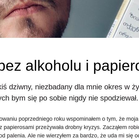
bez alkoholu i papie
iś dziwny, niezbadany dla mnie okres w ż
rych bym się po sobie nigdy nie spodziewał.
waniu poprzedniego roku wspominałem o tym, że moj
” z papierosami
przeżywała drobny kryzys. Zacząłem robi
 od palenia. Ale nie wierzyłem za bardzo, że uda mi się 