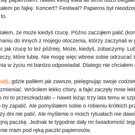
się papierosem. Nawet kiedy kilka lat temu dużo biegał
gałem po fajkę. Koncert? Festiwal? Papieros był nieodz
 to.
ałem, że może kiedyś rzucę. Późno zacząłem palić (koni
aniu do innych z mojego otoczenia, którzy zaczynali w
ęc jak rzucę to też później. Może, kiedyś, zobaczymy. Lub
zeczy, które lubię. Nie mogę więc wbrew sobie odrzucać to
ia w życiu mi bardzo odpowiadał. Dlatego nie chciałem 
uzji
, gdzie paliłem jak zawsze, pielęgnując swoje codzie
zmieniać. Wróciłem lekko chory, a fajki zaczęły mnie lek
 mi to przeszkadzało – nawet leżąc trzy lata temu w szpi
by zapalić. Ale
pomyślałem sobie o robieniu krótkich p
zy dni nie palić. Ale myślenie o moich rytuałach nie dawa
jną paczkę. Jednak te tygodnie dały mi świadomość tego
rat nie mam pod ręką paczki papierosów.