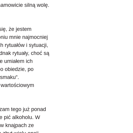
samowicie silną wolę.
się, że jestem
oniu mnie najmocniej
 rytuałów i sytuacji,
dnak rytuały, choć są
ie umiałem ich
o obiedzie, po
 „smaku”.
e wartościowym
zam tego już ponad
e pić alkoholu
. W
 w knajpach ze