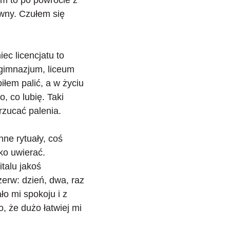
em to po powrocie z
owny. Czułem się
ec licencjatu to
 gimnazjum, liceum
iłem palić, a w życiu
, co lubię. Taki
rzucać palenia.
nne rytuały, coś
ko uwierać.
talu jakoś
rzerw
: dzień, dwa, raz
ło mi spokoju i z
, że dużo łatwiej mi