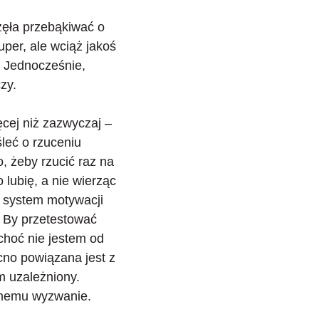
zęła przebąkiwać o
per, ale wciąż jakoś
. Jednocześnie,
zy.
ęcej niż zazwyczaj –
leć o rzuceniu
o, żeby rzucić raz na
lubię, a nie wierząc
 i system motywacji
ę. By przetestować
choć nie jestem od
cno powiązana jest z
m uzależniony.
samemu wyzwanie.