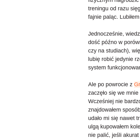
fizycznym nagrodzić 
treningu od razu się
fajnie paląc. Lubiłem
Jednocześnie, wiedzi
dość późno w porówn
czy na studiach), wi
lubię robić jedynie r
system funkcjonowan
Ale po powrocie z
Gr
zaczęło się we mnie 
Wcześniej nie bardzo
znajdowałem sposób 
udało mi się nawet tr
ulgą kupowałem kole
nie palić, jeśli aku