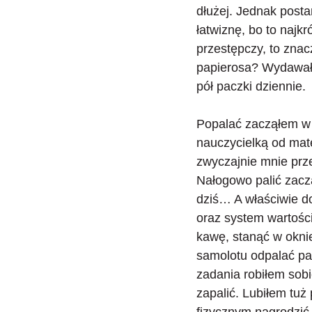
dłużej. Jednak posta
łatwiznę, bo to najk
przestępczy, to znacz
papierosa? Wydawało
pół paczki dziennie.
Popalać zacząłem w k
nauczycielką od mat
zwyczajnie mnie prze
Nałogowo palić zaczą
dziś… A właściwie d
oraz system wartości
kawę, stanąć w oknie
samolotu odpalać pa
zadania robiłem sobi
zapalić. Lubiłem tuż