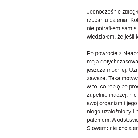
Jednocześnie zbiegł
rzucaniu palenia. Kó
nie potrafiłem sam s
wiedziałem, że jeśli
Po powrocie z Neapol
moja dotychczasowa 
jeszcze mocniej.
Uzn
zawsze. Taka motywac
w to, co robię po pr
zupełnie inaczej: ni
swój organizm i jego
niego uzależniony i
paleniem. A odstawie
Słowem: nie chciałem