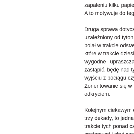
zapaleniu kilku papi
A to motywuje do teg
Druga sprawa dotycz
uzależniony od tyton
bolał w trakcie odst
które w trakcie dzie
wygodne i upraszcza
zastąpić, będę nad t
wyjściu z pociągu cz
Zorientowanie się w
odkryciem.
Kolejnym ciekawym 
trzy dekady, to jedn
trakcie tych ponad c