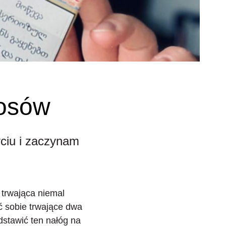
rosów
yciu i zaczynam
a
trwająca niemal
ć sobie trwające dwa
odstawić ten nałóg na