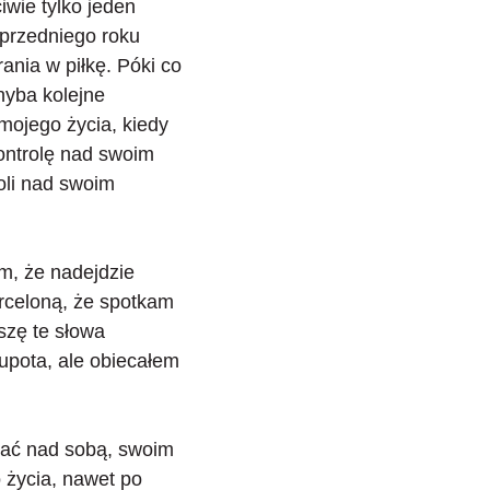
iwie tylko jeden
oprzedniego roku
ania w piłkę. Póki co
hyba kolejne
mojego życia, kiedy
ontrolę nad swoim
oli nad swoim
em, że nadejdzie
rceloną, że spotkam
iszę te słowa
upota
, ale obiecałem
wać nad sobą
, swoim
 życia, nawet po