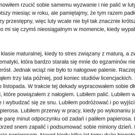
nowiłem rzucić sobie samemu wyzwanie i nie palić w lut
rótszy miesiąc w roku, ale pamiętajmy, że tym razem padł
y przestępny, więc luty wcale nie był tak znacznie króts
 mi się czymś nieosiągalnym w momencie, kiedy wypal
lasie maturalnej, kiedy to stres związany z maturą, a 
ematyki, która bardzo starała się mnie do egzaminów ni
rósł. Jednak wciąż nie było to nałogowe palenie. Raczej 
łem trzy lata później, pod koniec studiów licencjackich
.
o listopada. W trakcie tej dekady wypracowałem sobie d
, które powiązałem z nałogiem. Lubiłem palić. Lubiłem w
 i wybudzać się ze snu. Lubiłem podróżować i po wyjści
pierosa. Lubiłem przerwy w pracy, kiedy po wykonaniu j
e parę minut odpoczynku od zadań i paliłem papierosa. 
 przed snem zapalić i podsumować sobie miniony dzień. 