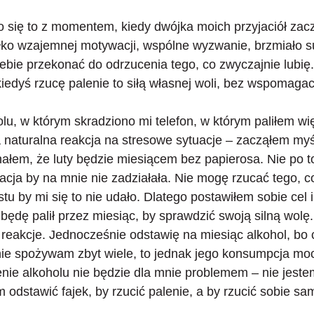
o się to z momentem, kiedy dwójka moich przyjaciół zac
łko wzajemnej motywacji, wspólne wyzwanie, brzmiało su
iebie przekonać do odrzucenia tego, co zwyczajnie lubię
 kiedyś rzucę palenie to siłą własnej woli, bez wspomagac
u, w którym skradziono mi telefon, w którym paliłem wi
naturalna reakcja na stresowe sytuacje – zacząłem myś
ałem, że luty będzie miesiącem bez papierosa
. Nie po t
ja by na mnie nie zadziałała. Nie mogę rzucać tego, co 
ostu by mi się to nie udało. Dlatego postawiłem sobie cel
e będę palił przez miesiąc, by sprawdzić swoją silną wol
 reakcje. Jednocześnie odstawię na miesiąc alkohol, bo 
 nie spożywam zbyt wiele, to jednak jego konsumpcja mo
nie alkoholu nie będzie dla mnie problemem – nie jeste
 odstawić fajek, by rzucić palenie, a by rzucić sobie 