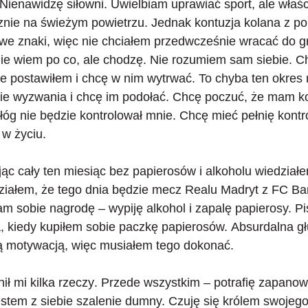
 Nienawidzę siłowni. Uwielbiam uprawiać sport, ale właśc
cznie na świeżym powietrzu. Jednak kontuzja kolana z p
we znaki, więc nie chciałem przedwcześnie wracać do gr
nie wiem po co, ale chodzę. Nie rozumiem sam siebie. C
e postawiłem i chcę w nim wytrwać. To chyba ten okres 
ie wyzwania i chcę im podołać. Chcę poczuć, że mam k
óg nie będzie kontrolował mnie. Chcę mieć pełnię kontr
 w życiu.
ąc cały ten miesiąc bez papierosów i alkoholu wiedział
ziałem, że tego dnia będzie mecz Realu Madryt z FC Ba
dam sobie nagrodę – wypiję alkohol i zapalę papierosy. P
a, kiedy kupiłem sobie paczkę papierosów.
Absurdalna gł
ją motywacją, więc musiałem tego dokonać.
ł mi kilka rzeczy
. Przede wszystkim –
potrafię zapano
stem z siebie szalenie dumny. Czuję się królem swojego