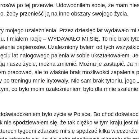
erosów po tej przerwie. Udowodniłem sobie, że mam nie
o, żeby przenieść ją na inne obszary swojego życia.
y mojego uzależnienia. Przez
dziesięć lat wydawało mi 
iu
. I miałem rację – WYDAWAŁO MI SIĘ. To nie brak tyt
awienia papierosów. Uzależniony byłem od tych wszystkich
sięciu lat nałogowego palenia w sobie ukształtowałem. Je
ją nasze życie, można zmienić. Można je zastąpić. Ja n
ym pracować, ale to właśnie brak możliwości zapalenia p
y po treningu mnie irytowały. Nie sam brak tytoniu, jego
 tym, co było moim uzależnieniem było dla mnie szaleni
doświadczeniem było życie w Polsce. Bo choć doświadc
ak nie spodziewałem się, że tak
ciężko w tym kraju jest ni
zterech tygodni zdarzało mi się spędzać kilka wieczorów