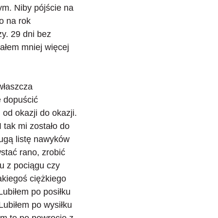
ym. Niby pójście na
o na rok
zy. 29 dni bez
ałem mniej więcej
zwłaszcza
e dopuścić
od okazji do okazji.
 I tak mi zostało do
ługą listę nawyków
stać rano, zrobić
u z pociągu czy
akiegoś ciężkiego
Lubiłem po posiłku
Lubiłem po wysiłku