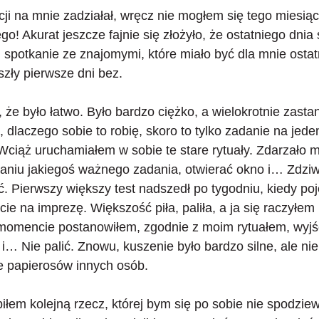
ji na mnie zadziałał, wręcz nie mogłem się tego miesią
go! Akurat jeszcze fajnie się złożyło, że ostatniego dnia 
spotkanie ze znajomymi, które miało być dla mnie ostat
yszły pierwsze dni bez.
że było łatwo.
Było bardzo ciężko, a wielokrotnie zast
, dlaczego sobie to robię, skoro to tylko zadanie na jede
Wciąż uruchamiałem w sobie te stare rytuały. Zdarzało m
niu jakiegoś ważnego zadania, otwierać okno i… Zdziwi
ć. Pierwszy większy test nadszedł po tygodniu, kiedy p
ście na imprezę. Większość piła, paliła, a ja się raczył
omencie postanowiłem, zgodnie z moim rytuałem, wyjś
i… Nie palić. Znowu, kuszenie było bardzo silne, ale ni
 papierosów innych osób.
biłem kolejną rzecz, której bym się po sobie nie spodzie