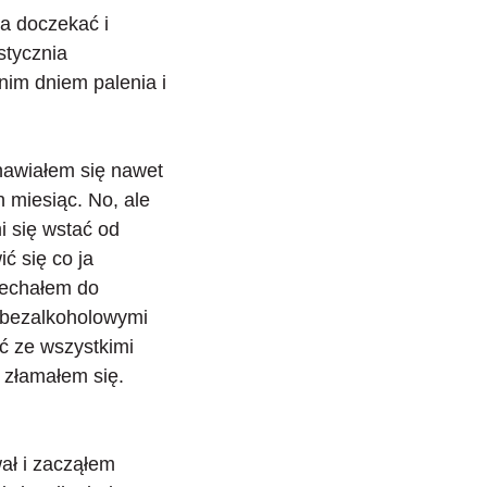
ca doczekać i
stycznia
nim dniem palenia i
anawiałem się nawet
n miesiąc. No, ale
i się wstać od
ć się co ja
ojechałem do
em bezalkoholowymi
ć ze wszystkimi
e złamałem się.
wał
i zacząłem