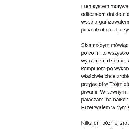
I ten system motywac
odliczałem dni do nie
współorganizowałem 
picia alkoholu. I prz
Skłamałbym mówiąc, 
po co mi to wszystko
wytrwałem dzielnie. 
komputera po wykona
właściwie chcę zrobi
przyjaciół w Trójmie
piwami. W pewnym m
palaczami na balkon 
Przetrwalem w dymie
Kilka dni później
zro