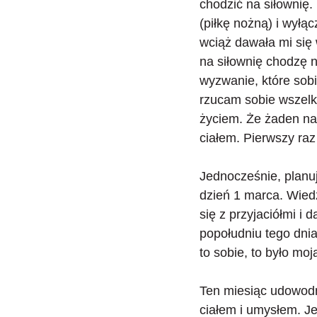
chodzić na siłownię.
(piłkę nożną) i wyłą
wciąż dawała mi się 
na siłownię chodzę 
wyzwanie, które sobi
rzucam sobie wszelk
życiem. Że żaden nał
ciałem. Pierwszy raz
Jednocześnie, planuj
dzień 1 marca. Wied
się z przyjaciółmi i 
popołudniu tego dni
to sobie, to było mo
Ten
miesiąc udowodni
ciałem i umysłem. Je