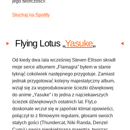
jego twórczości!
Słuchaj na Spotify
Flying Lotus „
Yasuke
„
Od kiedy dwa lata wcześniej Steven Ellison skradł
moje serce albumem „Flamagra” byłem w stanie
łyknąć cokolwiek następnego przygotuje. Zamiast
jednak przygotować kolejny majestatyczny album,
wziął się za wyprodukowanie ścieżki dźwiękowej
do anime „Yasuke” i to jedna z najciekawszych
ścieżek dźwiękowych ostatnich lat. FlyLo
doskonale wczuł się w japoński klimat opowieści,
połączył to z filmowymi regułami, głosami swoich
stałych gości (Thundercat, Niki Randa, Denzel
Curry) i swoją nieokiełznaną maestrią, tworząc