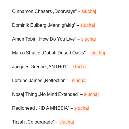
Cinnamon Chasers
„Doorways” –
słuchaj
Dominik Eulberg
„Mannigfaltig” –
słuchaj
Amon Tobin
„How Do You Live” –
słuchaj
Marco Shuttle
„Cobalt Desert Oasis” –
słuchaj
Jacques Greene
„ANTH01” –
słuchaj
Loraine James
„Réflection” –
słuchaj
Nosaj Thing
„No Mind Extended” –
słuchaj
Radiohead
„KID A MNESIA” –
słuchaj
Tirzah
„Colourgrade” –
słuchaj