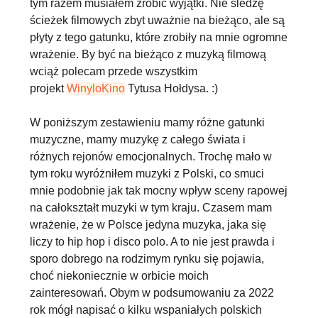
tym razem musiałem zrobić wyjątki. Nie śledzę
ścieżek filmowych zbyt uważnie na bieżąco, ale są
płyty z tego gatunku, które zrobiły na mnie ogromne
wrażenie. By być na bieżąco z muzyką filmową
wciąż polecam przede wszystkim
projekt
WinyloKino
Tytusa Hołdysa. :)
W poniższym zestawieniu mamy różne gatunki
muzyczne, mamy muzykę z całego świata i
różnych rejonów emocjonalnych. Trochę mało w
tym roku wyróżniłem muzyki z Polski, co smuci
mnie podobnie jak tak mocny wpływ sceny rapowej
na całokształt muzyki w tym kraju. Czasem
mam
wrażenie, że w Polsce jedyna muzyka, jaka się
liczy to hip hop i disco polo
. A to nie jest prawda i
sporo dobrego na rodzimym rynku się pojawia,
choć niekoniecznie w orbicie moich
zainteresowań. Obym w podsumowaniu za 2022
rok mógł napisać o kilku wspaniałych polskich