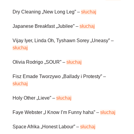
Dry Cleaning
„New Long Leg” –
słuchaj
Japanese Breakfast
„Jubilee” –
słuchaj
Vijay Iyer, Linda Oh, Tyshawn Sorey
„Uneasy” –
słuchaj
Olivia Rodrigo
„SOUR” –
słuchaj
Fisz Emade Tworzywo
„Ballady i Protesty” –
słuchaj
Holy Other
„Lieve” –
słuchaj
Faye Webster
„I Know I’m Funny haha” –
słuchaj
Space Afrika
„Honest Labour” –
słuchaj