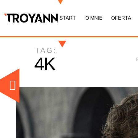
START
O MNIE
OFERTA
TAG:
4K