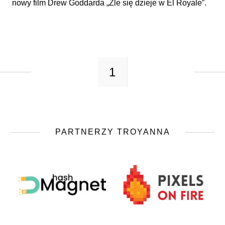
nowy film Drew Goddarda „Źle się dzieje w El Royale”.
1
PARTNERZY TROYANNA