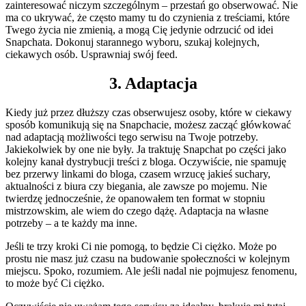
zainteresować niczym szczególnym – przestań go obserwować. Nie
ma co ukrywać, że często mamy tu do czynienia z treściami, które
Twego życia nie zmienią, a mogą Cię jedynie odrzucić od idei
Snapchata. Dokonuj starannego wyboru, szukaj kolejnych,
ciekawych osób. Usprawniaj swój feed.
3. Adaptacja
Kiedy już przez dłuższy czas obserwujesz osoby, które w ciekawy
sposób komunikują się na Snapchacie, możesz zacząć główkować
nad adaptacją możliwości tego serwisu na Twoje potrzeby.
Jakiekolwiek by one nie były. Ja traktuję Snapchat po części jako
kolejny kanał dystrybucji treści z bloga. Oczywiście, nie spamuję
bez przerwy linkami do bloga, czasem wrzucę jakieś suchary,
aktualności z biura czy biegania, ale zawsze po mojemu. Nie
twierdzę jednocześnie, że opanowałem ten format w stopniu
mistrzowskim, ale wiem do czego dążę. Adaptacja na własne
potrzeby – a te każdy ma inne.
Jeśli te trzy kroki Ci nie pomogą, to będzie Ci ciężko. Może po
prostu nie masz już czasu na budowanie społeczności w kolejnym
miejscu. Spoko, rozumiem. Ale jeśli nadal nie pojmujesz fenomenu,
to może być Ci ciężko.