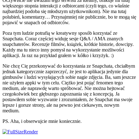
Oczywiście nie uważam tego serwisu za idealny, brakuje mi tutaj
większego stopnia interakcji z odbiorcami (czyli tego, co właśnie
najbardziej podoba się młodszym użytkownikom). Nie ma tutaj
polubień, komentarzy… Przynajmniej nie publicznie, bo te mogą się
pojawić w snapach od odbiorców.
Poza tym ludzie potrafią w kreatywny sposób korzystać ze
Snapchata. Coraz częściej widuję sesje Q&A / AMA znanych
snapchaterów. Recenzje filmów, książek, krótkie historie, dowcipy.
Każdy ma tu nieco inny pomysł na wykorzystanie możliwości
aplikacji. Ja raz na przykład grałem w kółko i krzyżyk. :)
Nie chcę Cię przekonywać do korzystania ze Snapchata, chciałbym
jednak kategorycznie zaprzeczyć, że jest to aplikacja jedynie dla
gimbusów i ludzi wysyłających sobie nagie zdjęcia. Ba, sam jeszcze
nie użyłem appki w tym celu. Ciężko jest pojąć fenomen tego
medium, ale naprawdę warto spróbować. Nie można hejtować
czegokolwiek bez głębszego zapoznania się z koncepcją. Ja
postawiłem sobie wyzwanie i zrozumiałem, że Snapchat ma swoje
lepsze i gorsze strony, ale na pewno jest ciekawym, nowym
medium.
PS. Aha, i obserwujcie mnie koniecznie.