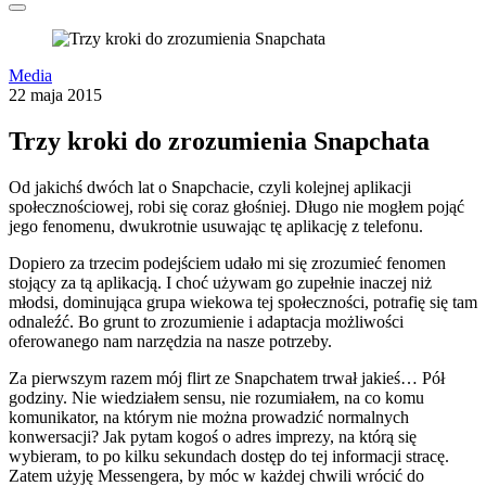
Media
22 maja 2015
Trzy kroki do zrozumienia Snapchata
Od jakichś dwóch lat o Snapchacie, czyli kolejnej aplikacji
społecznościowej, robi się coraz głośniej. Długo nie mogłem pojąć
jego fenomenu, dwukrotnie usuwając tę aplikację z telefonu.
Dopiero za trzecim podejściem udało mi się zrozumieć fenomen
stojący za tą aplikacją. I choć używam go zupełnie inaczej niż
młodsi, dominująca grupa wiekowa tej społeczności, potrafię się tam
odnaleźć. Bo grunt to zrozumienie i adaptacja możliwości
oferowanego nam narzędzia na nasze potrzeby.
Za pierwszym razem mój flirt ze Snapchatem trwał jakieś… Pół
godziny. Nie wiedziałem sensu, nie rozumiałem, na co komu
komunikator, na którym nie można prowadzić normalnych
konwersacji? Jak pytam kogoś o adres imprezy, na którą się
wybieram, to po kilku sekundach dostęp do tej informacji stracę.
Zatem użyję Messengera, by móc w każdej chwili wrócić do