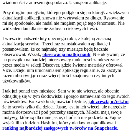
wiadomości z adresem gospodarza. Usunąłem aplikację.
Przy drugim podejściu, którego podjąłem się po którejś z większych
aktualizacji aplikacji, znowu nie wytrwałem za długo. Rysowanie
mi się spodobało, ale nadal nie mogłem pojąć tego fenomenu. Nie
widziałem tam dla siebie żadnych ciekawych treści.
I wreszcie nadszedł luty obecnego roku, z kolejną znaczną
aktualizacją serwisu. Trzeci raz zainstalowałem aplikację i
postanowiłem, że co najmniej trzy miesiące będę bacznie
obserwował. Wszak,
obserwacja matką nauk
. Nie ukrywam, że
na początku najbardziej interesowały mnie treści zamieszczane
przez media w sekcji Discover, gdzie świetne materiały oferował
Vice. Dzięki nim uruchamiałem aplikację regularnie, za każdym
razem obserwując coraz więcej treści znajomych czy innych
użytkowników.
I tak już ponad trzy miesiące. Sam w to nie wierzę, ale obecnie
odnajduję się w tym środowisku i gorąco namawiam do tego swoich
rówieśników. Bo zwykło się mawiać błędnie,
jak zresztą o Ask.fm
,
że to serwis tylko dla dzieci. Jasne, jest tu ich więcej, ale narzędzie
można dostosować i pod potrzeby starszych. Młodzi mają swoje
motywy, które są dla mnie jasne, choć ich nie podzielam. Fajnie
wyjaśnili to ludzie z Hash.fm, którzy niedawno opublikowali
ranking najbardziej zasięgowych twórców na Snapchacie
.