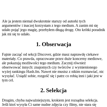
Ale ja jestem niemal dwukrotnie starszy od autorki tych
argumentów i inaczej korzystam z tego medium. A zanim mi się
udało pojąć jego magię, przebyłem długą drogę. Oto krótki poradnik
jak mi się to udało.
1. Obserwacja
Fajnie zacząć od sekcji Discover, gdzie masz naprawdę ciekawe
materiały. Co prawda, opracowane przez duże koncerny mediowe,
ale pokazują możliwości tego medium. Zacznij również
obserwować innych: znajomych czy twórców z wymienionego
wyżej rankingu Hash.fm. Nawet nie musisz z nikim rozmawiać, nic
wysyłać. Usiądź sobie, rozgość się i patrz co robią inni i jaki jest w
tym cel.
2. Selekcja
Drugim, chyba najważniejszym, krokiem jest rozsądna selekcja.
Jeśli ktoś wysyła Ci same nudne zdjęcia czy filmy, nie stara się