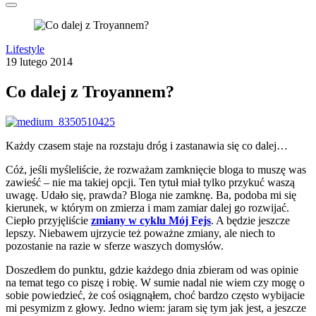
Lifestyle
19 lutego 2014
Co dalej z Troyannem?
Każdy czasem staje na rozstaju dróg i zastanawia się co dalej…
Cóż, jeśli myśleliście, że rozważam zamknięcie bloga to muszę was
zawieść – nie ma takiej opcji. Ten tytuł miał tylko przykuć waszą
uwagę. Udało się, prawda? Bloga nie zamknę. Ba, podoba mi się
kierunek, w którym on zmierza i mam zamiar dalej go rozwijać.
Ciepło przyjęliście
zmiany w cyklu Mój Fejs
. A będzie jeszcze
lepszy. Niebawem ujrzycie też poważne zmiany, ale niech to
pozostanie na razie w sferze waszych domysłów.
Doszedłem do punktu, gdzie każdego dnia zbieram od was opinie
na temat tego co piszę i robię. W sumie nadal nie wiem czy mogę o
sobie powiedzieć, że coś osiągnąłem, choć bardzo często wybijacie
mi pesymizm z głowy. Jedno wiem: jaram się tym jak jest, a jeszcze