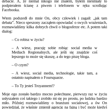
debacie. A, że niemal nikogo nie znałem, byłem nieśmiały to
podpierałem ścianę z piwem i telefonem w ręku scrollując
Facebooka.
Wtem podszedł do mnie On, obcy człowiek i zagaił: „jak tam
debata”. Nieco speszony zacząłem opowiadać o swych wrażeniach,
rozmawialiśmy kilka dobrych chwil o blogosferze etc. A potem taki
dialog:
– Co robisz w życiu?
– A wiesz, pracuję sobie robiąc social media w
Mediach Regionalnych, ale jeśli się znajdzie coś
lepszego to może się skuszę, a do tego piszę bloga.
– O czym?
– A wiesz, social media, technologie, takie tam, a
ostatnio napisałem o Foursquarze.
– To Ty jesteś Troyannem!?
Moje ego zostało bardzo mocno połechtane, pierwszy raz w życiu
usłyszałem coś takiego i zrobiło mi się po prostu, po ludzku bardzo
miło. Później rozmawialiśmy o branżuni socialowej, a ów On
powiedział, że właśnie zmienił agencję na fajną i być może kiedyś