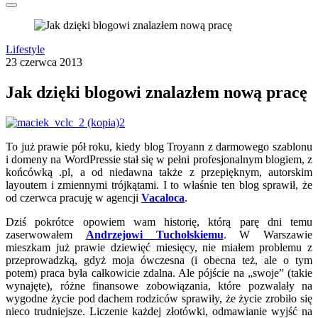
Lifestyle
23 czerwca 2013
Jak dzięki blogowi znalazłem nową pracę
To już prawie pół roku, kiedy blog Troyann z darmowego szablonu
i domeny na WordPressie stał się w pełni profesjonalnym blogiem, z
końcówką .pl, a od niedawna także z przepięknym, autorskim
layoutem i zmiennymi trójkątami. I to właśnie ten blog sprawił, że
od czerwca pracuję w agencji
Vacaloca
.
Dziś pokrótce opowiem wam historię, którą parę dni temu
zaserwowałem
Andrzejowi Tucholskiemu
. W Warszawie
mieszkam już prawie dziewięć miesięcy, nie miałem problemu z
przeprowadzką, gdyż moja ówczesna (i obecna też, ale o tym
potem) praca była całkowicie zdalna. Ale pójście na „swoje” (takie
wynajęte), różne finansowe zobowiązania, które pozwalały na
wygodne życie pod dachem rodziców sprawiły, że życie zrobiło się
nieco trudniejsze. Liczenie każdej złotówki, odmawianie wyjść na