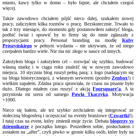
miasto, kawy tylko w domu – było fajnie, ale chciałem czegoś
więcej.
Także zawodowo chciałem pójść nieco dalej, szukałem nowej
pracy, zaliczyłem kilka rozmów o pracę. Bezskutecznie. Trwało to
tak z trzy miesiące, do momentu gdy postanowiłem założyć bloga,
podbić świat i sprawić by to firmy się do mnie zgłaszały z
propozycjami pracy. Personal branding na modłę
Kuby
Prószyńskiego
w pełnym wydaniu – nie ukrywam, że od niego
czerpałem bardzo wiele. Nie ma nic złego w nauce od innych.
Założyłem bloga i założyłem cel – rozwijać się szybko, budować
własną markę i w ciągu roku znaleźć się w nowym zawodowo
miejscu. 10 stycznia blog ruszył pełną parą: z logo (nadającym się
na bloga historycznego), z własnym serwerem (pozdro
Zenbox
!) i
wielkim zapałem. Zdalna praca sprawiała, że czasu na pisanie było
dużo. Dlatego miałem czas ruszyć z akcją
Foursquare’a
. A ta
przyniosła mi szera od samego
Pawła Tkaczyka
. Motywacja
+1000.
Nieco się bałem, ale też szybko zechciałem się integrować ze
stołeczną blogosferą i uczęszczać na eventy branżowe (
Czwartki
!).
I tutaj czas na event, który zmienił moje życie. Debata
blogerzy vs
dziennikarze
z początku lutego. Poszedłem sobie, posłuchałem i
zostałem na „after”, czyli piwko w gronie kilku osób, które były na