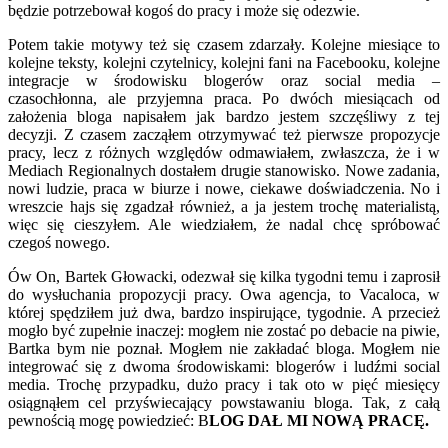
będzie potrzebował kogoś do pracy i może się odezwie.
Potem takie motywy też się czasem zdarzały. Kolejne miesiące to
kolejne teksty, kolejni czytelnicy, kolejni fani na Facebooku, kolejne
integracje w środowisku blogerów oraz social media –
czasochłonna, ale przyjemna praca. Po dwóch miesiącach od
założenia bloga napisałem jak bardzo jestem szczęśliwy z tej
decyzji. Z czasem zacząłem otrzymywać też pierwsze propozycje
pracy, lecz z różnych względów odmawiałem, zwłaszcza, że i w
Mediach Regionalnych dostałem drugie stanowisko. Nowe zadania,
nowi ludzie, praca w biurze i nowe, ciekawe doświadczenia. No i
wreszcie hajs się zgadzał również, a ja jestem trochę materialistą,
więc się cieszyłem. Ale wiedziałem, że nadal chcę spróbować
czegoś nowego.
Ów On, Bartek Głowacki, odezwał się kilka tygodni temu i zaprosił
do wysłuchania propozycji pracy. Owa agencja, to Vacaloca, w
której spędziłem już dwa, bardzo inspirujące, tygodnie. A przecież
mogło być zupełnie inaczej: mogłem nie zostać po debacie na piwie,
Bartka bym nie poznał. Mogłem nie zakładać bloga. Mogłem nie
integrować się z dwoma środowiskami: blogerów i ludźmi social
media. Trochę przypadku, dużo pracy i tak oto w pięć miesięcy
osiągnąłem cel przyświecający powstawaniu bloga. Tak, z całą
pewnością mogę powiedzieć: B
LOG DAŁ MI NOWĄ PRACĘ.