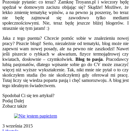
Pozostaje pytanie: co teraz? Zamknę Troyann.pl i wieczory będę
spędzał w domowym zaciszu obijając się? Skądże! Możliwe, że
lekko zmienię tematykę wpisów, a na pewno ją poszerzę, bo teraz
nie będę zajmował się zawodowo tylko mediami
społecznościowymi. Nie, teraz będę jeszcze bliżej blogerów. I
strasznie się tym jaram! :)
Jaka z tego puenta? Chcecie pomóc sobie w znalezieniu nowej
pracy? Piszcie blogi! Serio, niezależnie od tematyki, blog może nie
zapewni wam nowej posady, ale na pewno nie zaszkodzi! Nawet
jeśli piszecie o rybkach w akwarium, fizyce termojądrowej czy
kwiatach, dosłownie – czymkolwiek.
Blog to pasja
. Pracodawcy
lubią pasjonatów, dlatego wpisanie sobie go do CV może znaczyć
więcej niż wyższe wykształcenie. Tak, nikt mnie nie pytał o to czy
skończyłem studia (bo nie skończyłem) gdy oferował mi pracę.
Tutaj liczy się wiedza poparta pasją i chęć samorozwoju. A blog jest
tego idealnym świadectwem.
Spodobał Ci się ten artykuł?
Podaj Dalej
Zobacz także
3 września 2015