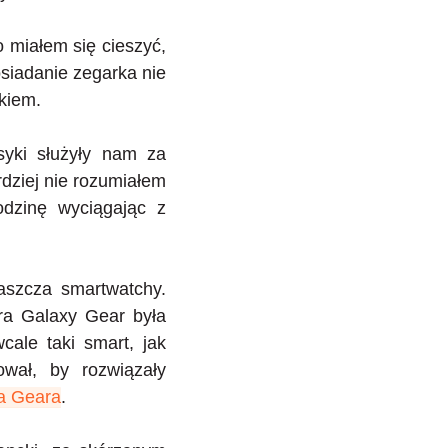
 miałem się cieszyć,
osiadanie zegarka nie
ckiem.
syki służyły nam za
dziej nie rozumiałem
odzinę wyciągając z
łaszcza smartwatchy.
ra Galaxy Gear była
cale taki smart, jak
wał, by rozwiązały
a Geara
.