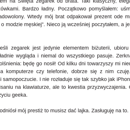
ałem na Święta zegarek od brata. Taki klasyczny, ele
ówkami. Bardzo ładny. Początkowo pomyślałem: uśmi
zadowolony. Wtedy mój brat odpakował prezent ode m
 modzie męskiej”. Nieco ją wcześniej poczytałem, a je
eśli zegarek jest jedynie elementem biżuterii, ubioru
 ładnie wygląda i niemal do wszystkiego pasuje. Zerk
lśnienia: będę go nosił! Od kilku dni towarzyszy mi nie
 komputerze czy telefonie, dobrze się z nim czuję
si samopoczucie. I nie rozładuje się tak szybko jak iPho
saniu na klawiaturze, ale to kwestia przyzwyczajenia. 
życiu geeka.
dniósł mój prestiż to musisz dać lajka. Zasługuję na to.