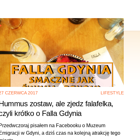
27 CZERWCA 2017
LIFESTYLE
Hummus zostaw, ale zjedz falafelka,
czyli krótko o Falla Gdynia
Przedwczoraj pisałem na Facebooku o Muzeum
Emigracji w Gdyni, a dziś czas na kolejną atrakcję tego