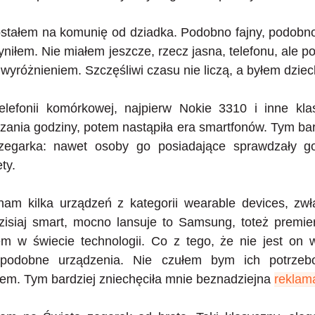
stałem na komunię od dziadka. Podobno fajny, podobno
zyniłem. Nie miałem jeszcze, rzecz jasna, telefonu, ale p
 wyróżnieniem. Szczęśliwi czasu nie liczą, a byłem dzie
elefonii komórkowej, najpierw Nokie 3310 i inne kla
zania godziny, potem nastąpiła era smartfonów. Tym bar
zegarka: nawet osoby go posiadające sprawdzały g
ty.
nam kilka urządzeń z kategorii wearable devices, zw
isiaj smart, mocno lansuje to Samsung, toteż premie
 w świecie technologii. Co z tego, że nie jest on w
, podobne urządzenia. Nie czułem bym ich potrzebo
lem. Tym bardziej zniechęciła mnie beznadziejna
reklam