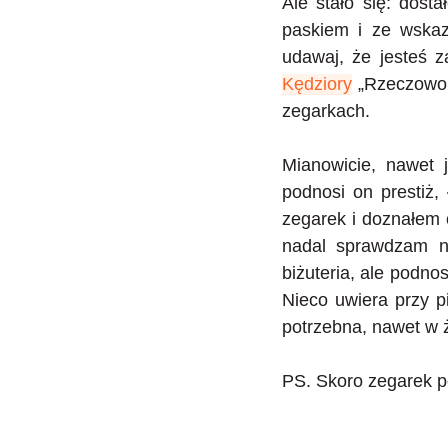
Ale stało się: dost
paskiem i ze wskaz
udawaj, że jesteś 
Kędziory
„Rzeczowo o
zegarkach.
Mianowicie, nawet j
podnosi on prestiż,
zegarek i doznałem o
nadal sprawdzam na
biżuteria, ale podno
Nieco uwiera przy pi
potrzebna, nawet w 
PS. Skoro zegarek po