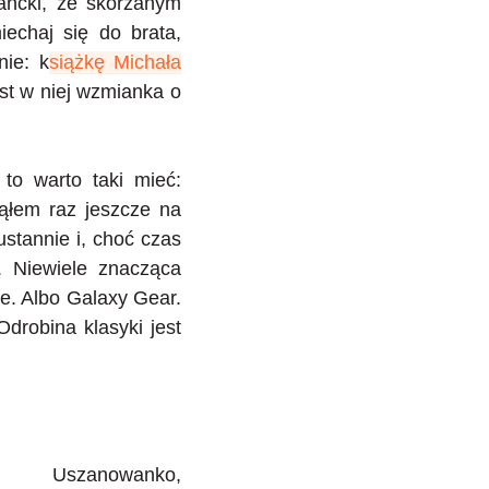
gancki, ze skórzanym
echaj się do brata,
nie: k
siążkę Michała
st w niej wzmianka o
 to warto taki mieć:
nąłem raz jeszcze na
ustannie i, choć czas
. Niewiele znacząca
ne. Albo Galaxy Gear.
Odrobina klasyki jest
Uszanowanko,