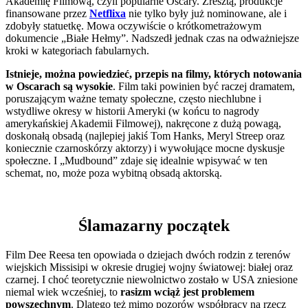
Akademię Filmową, czyli popularne Oscary. Zresztą, produkcje
finansowane przez
Netflixa
nie tylko były już nominowane, ale i
zdobyły statuetkę. Mowa oczywiście o krótkometrażowym
dokumencie „Białe Hełmy”. Nadszedł jednak czas na odważniejsze
kroki w kategoriach fabularnych.
Istnieje, można powiedzieć, przepis na filmy, których notowania
w Oscarach są wysokie
. Film taki powinien być raczej dramatem,
poruszającym ważne tematy społeczne, często niechlubne i
wstydliwe okresy w historii Ameryki (w końcu to nagrody
amerykańskiej Akademii Filmowej), nakręcone z dużą powagą,
doskonałą obsadą (najlepiej jakiś Tom Hanks, Meryl Streep oraz
koniecznie czarnoskórzy aktorzy) i wywołujące mocne dyskusje
społeczne. I „Mudbound” zdaje się idealnie wpisywać w ten
schemat, no, może poza wybitną obsadą aktorską.
Ślamazarny początek
Film Dee Reesa ten opowiada o dziejach dwóch rodzin z terenów
wiejskich Missisipi w okresie drugiej wojny światowej: białej oraz
czarnej. I choć teoretycznie niewolnictwo zostało w USA zniesione
niemal wiek wcześniej, to
rasizm wciąż jest problemem
powszechnym
. Dlatego też mimo pozorów współpracy na rzecz