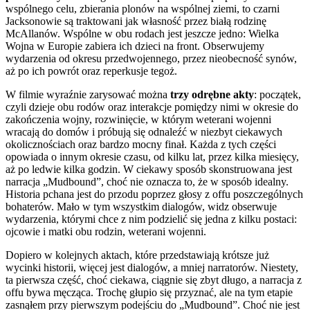
wspólnego celu, zbierania plonów na wspólnej ziemi, to czarni
Jacksonowie są traktowani jak własność przez białą rodzinę
McAllanów. Wspólne w obu rodach jest jeszcze jedno: Wielka
Wojna w Europie zabiera ich dzieci na front. Obserwujemy
wydarzenia od okresu przedwojennego, przez nieobecność synów,
aż po ich powrót oraz reperkusje tegoż.
W filmie wyraźnie zarysować można
trzy odrębne akty
: początek,
czyli dzieje obu rodów oraz interakcje pomiędzy nimi w okresie do
zakończenia wojny, rozwinięcie, w którym weterani wojenni
wracają do domów i próbują się odnaleźć w niezbyt ciekawych
okolicznościach oraz bardzo mocny finał. Każda z tych części
opowiada o innym okresie czasu, od kilku lat, przez kilka miesięcy,
aż po ledwie kilka godzin. W ciekawy sposób skonstruowana jest
narracja „Mudbound”, choć nie oznacza to, że w sposób idealny.
Historia pchana jest do przodu poprzez głosy z offu poszczególnych
bohaterów. Mało w tym wszystkim dialogów, widz obserwuje
wydarzenia, którymi chce z nim podzielić się jedna z kilku postaci:
ojcowie i matki obu rodzin, weterani wojenni.
Dopiero w kolejnych aktach, które przedstawiają krótsze już
wycinki historii, więcej jest dialogów, a mniej narratorów. Niestety,
ta pierwsza część, choć ciekawa, ciągnie się zbyt długo, a narracja z
offu bywa męcząca. Trochę głupio się przyznać, ale na tym etapie
zasnąłem przy pierwszym podejściu do „Mudbound”. Choć nie jest