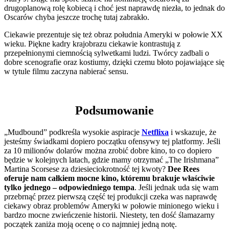
drugoplanową rolę kobiecą i choć jest naprawdę niezła, to jednak do
Oscarów chyba jeszcze trochę tutaj zabrakło.
Ciekawie prezentuje się też obraz południa Ameryki w połowie XX
wieku. Piękne kadry krajobrazu ciekawie kontrastują z
przepełnionymi ciemnością sylwetkami ludzi. Twórcy zadbali o
dobre scenografie oraz kostiumy, dzięki czemu błoto pojawiające się
w tytule filmu zaczyna nabierać sensu.
Podsumowanie
„Mudbound” podkreśla wysokie aspiracje
Netflixa
i wskazuje, że
jesteśmy świadkami dopiero początku ofensywy tej platformy. Jeśli
za 10 milionów dolarów można zrobić dobre kino, to co dopiero
będzie w kolejnych latach, gdzie mamy otrzymać „The Irishmana”
Martina Scorsese za dziesieciokrotność tej kwoty?
Dee Rees
oferuje nam całkiem mocne kino, któremu brakuje właściwie
tylko jednego – odpowiedniego tempa
. Jeśli jednak uda się wam
przebrnąć przez pierwszą część tej produkcji czeka was naprawdę
ciekawy obraz problemów Ameryki w połowie minionego wieku i
bardzo mocne zwieńczenie historii. Niestety, ten dość ślamazarny
początek zaniża moją ocenę o co najmniej jedną notę.