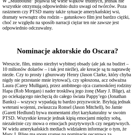
W „Mudbound” pojawia się wiele wątków trudnych, jednak nie
wszystkie otrzymują odpowiednio dużo uwagi od twórców. Poza
rasizmem czy PTSD mamy także sytuacje amerykańskiej wsi,
dramaty wewnątrz obu rodzin – gatunkowo film jest bardzo ciężki,
choć ze względu na sposób narracji ciężar ten nie zawsze jest
odpowiednio odczuwalny.
Nominacje aktorskie do Oscara?
Wreszcie, film, mimo niezbyt wybitnej obsady (ale jak na budżet –
10 milionów dolarów – i tak jest nieźle), ale kreacje są tu naprawdę
niezłe. Czy to prosty i gburowaty Henry (Jason Clarke, który chyba
nigdy nie przestanie mnie irytować), czy spłoszona, acz odważna
Laura (Carey Mulligan), przez ambitnego ojca czarnoskórej rodziny
Hapa (Rob Morgan) i nader troskliwą jego żonę (Mary J. Blige), aż
po ociekającego niechęcią do całego świata Pappy’ego (Jonathan
Banks) – wszyscy wypadają tu bardzo przyzwoicie. Brylują jednak
weterani wojenni, zwłaszcza Ronsel (Jason Mitchell), bo Jamie
(Garett Hedlund) bywa momentami zbyt karykaturalny w swoim
PTSD. Wszystkie kreacje jednak kipią emocjami między sobą,
niezależnie czy mowa o emocjach pozytywnych czy negatywnych.
W wielu amerykańskich mediach widziałem informacje o tym, że
Mary J. Blige ma spore szanse na nominację oscarową za