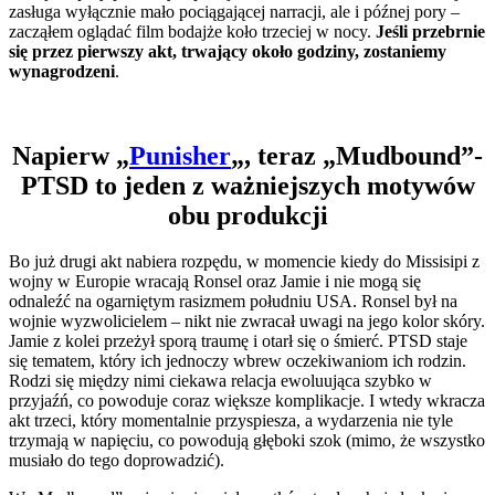
zasługa wyłącznie mało pociągającej narracji, ale i późnej pory –
zacząłem oglądać film bodajże koło trzeciej w nocy.
Jeśli przebrnie
się przez pierwszy akt, trwający około godziny, zostaniemy
wynagrodzeni
.
Napierw „
Punisher
„, teraz „Mudbound”-
PTSD to jeden z ważniejszych motywów
obu produkcji
Bo już drugi akt nabiera rozpędu, w momencie kiedy do Missisipi z
wojny w Europie wracają Ronsel oraz Jamie i nie mogą się
odnaleźć na ogarniętym rasizmem południu USA. Ronsel był na
wojnie wyzwolicielem – nikt nie zwracał uwagi na jego kolor skóry.
Jamie z kolei przeżył sporą traumę i otarł się o śmierć. PTSD staje
się tematem, który ich jednoczy wbrew oczekiwaniom ich rodzin.
Rodzi się między nimi ciekawa relacja ewoluująca szybko w
przyjaźń, co powoduje coraz większe komplikacje. I wtedy wkracza
akt trzeci, który momentalnie przyspiesza, a wydarzenia nie tyle
trzymają w napięciu, co powodują głęboki szok (mimo, że wszystko
musiało do tego doprowadzić).