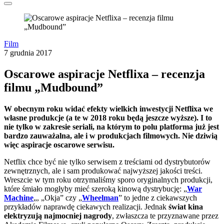
Film
7 grudnia 2017
Oscarowe aspiracje Netflixa – recenzja
filmu „Mudbound”
W obecnym roku widać efekty wielkich inwestycji Netflixa we
własne produkcje (a te w 2018 roku będą jeszcze wyższe). I to
nie tylko w zakresie seriali, na którym to polu platforma już jest
bardzo zauważalna, ale i w produkcjach filmowych. Nie dziwią
więc aspiracje oscarowe serwisu.
Netflix chce być nie tylko serwisem z treściami od dystrybutorów
zewnętrznych, ale i sam produkować najwyższej jakości treści.
Wreszcie w tym roku otrzymaliśmy sporo oryginalnych produkcji,
które śmiało mogłyby mieć szeroką kinową dystrybucję: „
War
Machine
„, „Okja” czy „
Wheelman
” to jedne z ciekawszych
przykładów naprawdę ciekawych realizacji. Jednak
świat kina
elektryzują najmocniej nagrody
, zwłaszcza te przyznawane przez