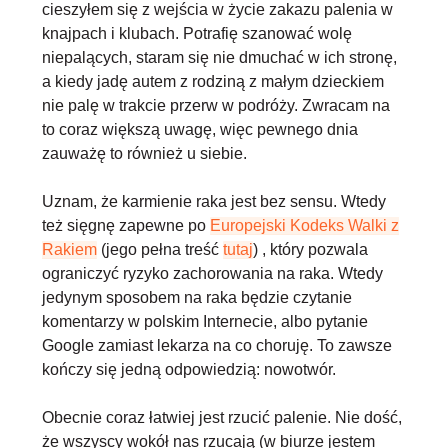
cieszyłem się z wejścia w życie zakazu palenia w
knajpach i klubach. Potrafię szanować wolę
niepalących, staram się nie dmuchać w ich stronę,
a kiedy jadę autem z rodziną z małym dzieckiem
nie palę w trakcie przerw w podróży. Zwracam na
to coraz większą uwagę, więc pewnego dnia
zauważę to również u siebie.
Uznam, że karmienie raka jest bez sensu. Wtedy
też sięgnę zapewne po
Europejski Kodeks Walki z
Rakiem
(jego pełna treść
tutaj
) , który pozwala
ograniczyć ryzyko zachorowania na raka. Wtedy
jedynym sposobem na raka będzie czytanie
komentarzy w polskim Internecie, albo pytanie
Google zamiast lekarza na co choruję. To zawsze
kończy się jedną odpowiedzią: nowotwór.
Obecnie coraz łatwiej jest rzucić palenie. Nie dość,
że wszyscy wokół nas rzucają (w biurze jestem