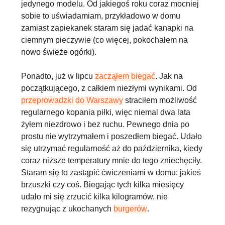
jedynego modelu
.
Od jakiegoś roku coraz mocniej
sobie to uświadamiam, przykładowo w domu
zamiast zapiekanek staram się jadać kanapki na
ciemnym pieczywie (co więcej, pokochałem na
nowo świeże ogórki).
Ponadto, już w lipcu
zacząłem biegać
. Jak na
początkującego, z całkiem niezłymi wynikami. Od
przeprowadzki do Warszawy
straciłem możliwość
regularnego kopania piłki, więc niemal dwa lata
żyłem niezdrowo i bez ruchu. Pewnego dnia po
prostu nie wytrzymałem i poszedłem biegać. Udało
się utrzymać regularność aż do października, kiedy
coraz niższe temperatury mnie do tego zniechęciły.
Staram się to zastąpić ćwiczeniami w domu: jakieś
brzuszki czy coś. Biegając tych kilka miesięcy
udało mi się zrzucić kilka kilogramów, nie
rezygnując z ukochanych
burgerów
.