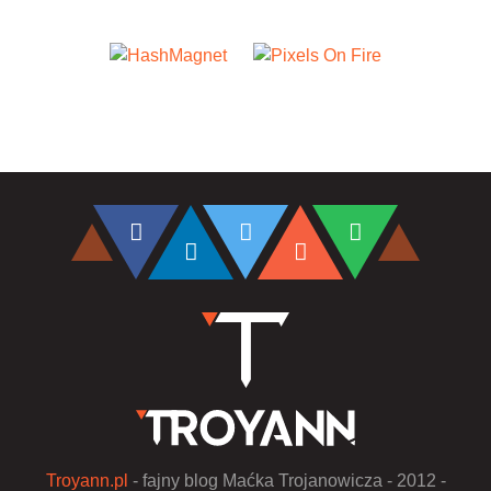
Troyann.pl
- fajny blog Maćka Trojanowicza - 2012 -