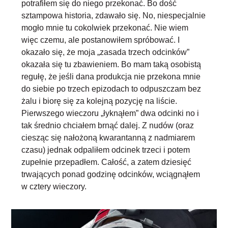
potrafiłem się do niego przekonać. Bo dość
sztampowa historia, zdawało się. No, niespecjalnie
mogło mnie tu cokolwiek przekonać. Nie wiem
więc czemu, ale postanowiłem spróbować. I
okazało się, że moja „
zasada trzech odcinków
”
okazała się tu zbawieniem. Bo mam taką osobistą
regułę, że jeśli dana produkcja nie przekona mnie
do siebie po trzech epizodach to odpuszczam bez
żalu i biorę się za kolejną pozycję na liście.
Pierwszego wieczoru „łyknąłem” dwa odcinki no i
tak średnio chciałem brnąć dalej. Z nudów (oraz
ciesząc się nałożoną kwarantanną z nadmiarem
czasu) jednak odpaliłem odcinek trzeci i potem
zupełnie przepadłem. Całość, a zatem dziesięć
trwających ponad godzinę odcinków, wciągnąłem
w cztery wieczory.