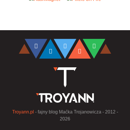
Troyann.pl
- fajny blog Maćka Trojanowicza - 2012 -
2026