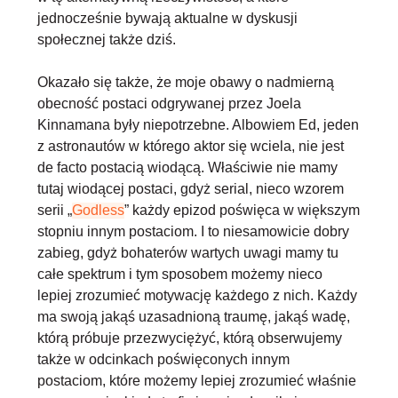
jednocześnie bywają aktualne w dyskusji
społecznej także dziś.
Okazało się także, że moje obawy o nadmierną
obecność postaci odgrywanej przez Joela
Kinnamana były niepotrzebne. Albowiem Ed, jeden
z astronautów w którego aktor się wciela, nie jest
de facto postacią wiodącą. Właściwie
nie mamy
tutaj wiodącej postaci, gdyż serial, nieco wzorem
serii „
Godless
” każdy epizod poświęca w większym
stopniu innym postaciom
. I to niesamowicie dobry
zabieg, gdyż bohaterów wartych uwagi mamy tu
całe spektrum i tym sposobem możemy nieco
lepiej zrozumieć motywację każdego z nich. Każdy
ma swoją jakąś uzasadnioną traumę, jakąś wadę,
którą próbuje przezwyciężyć, którą obserwujemy
także w odcinkach poświęconych innym
postaciom, które możemy lepiej zrozumieć właśnie