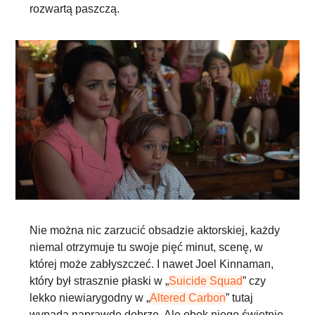
rozwartą paszczą.
Nie można nic zarzucić obsadzie aktorskiej,
każdy
niemal otrzymuje tu swoje pięć minut
, scenę, w
której może zabłyszczeć. I nawet Joel Kinnaman,
który był strasznie płaski w „
Suicide Squad
” czy
lekko niewiarygodny w „
Altered Carbon
” tutaj
wypada naprawdę dobrze. Ale obok niego świetnie