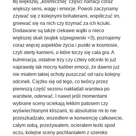
tej większej, „kosmicznej” części narracji coraz
większy sens, wagę i emocje. Powoli zaczynamy
zżywać się z kolejnymi bohaterami, współczuć im,
gniewać się na nich czy trzymać za ich kciuki.
Dodawane są także ciekawe wątki o nieco
większej skali (wątek szpiegowski <3), poznajemy
coraz więcej aspektów życia i pustki w kosmosie,
czyli sterty kamieni, o które toczy się cała gra. A
kulminacja, ostatnie trzy czy cztery odcinki to już
naprawdę tak mocny kaliber emocji, że dawno już
nie miałem takiej ochoty puszczać od razu kolejny
odcinek. Ciężko się od tego, co twórcy przez
pierwszą część sezonu nakładali warstwa po
warstwie, oderwać. I nawet jeśli momentami
wybrane sceny ociekają lekkim patosem czy
wyświechtanymi kliszami, to absolutnie mi to nie
przeszkadzało, wszedłem w konwencję całkowicie,
całym sobą, przeżywałem, ocierałem łezki spod
oczu, kolejne sceny pochłaniałem z szeroko