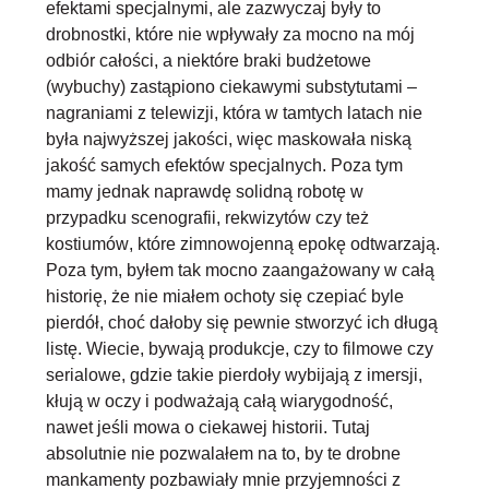
efektami specjalnymi, ale zazwyczaj były to
drobnostki, które nie wpływały za mocno na mój
odbiór całości, a niektóre braki budżetowe
(wybuchy) zastąpiono ciekawymi substytutami –
nagraniami z telewizji, która w tamtych latach nie
była najwyższej jakości, więc maskowała niską
jakość samych efektów specjalnych. Poza tym
mamy jednak naprawdę solidną robotę w
przypadku scenografii, rekwizytów czy też
kostiumów
, które zimnowojenną epokę odtwarzają.
Poza tym, byłem tak mocno zaangażowany w całą
historię, że nie miałem ochoty się czepiać byle
pierdół, choć dałoby się pewnie stworzyć ich długą
listę. Wiecie, bywają produkcje, czy to filmowe czy
serialowe, gdzie takie pierdoły wybijają z imersji,
kłują w oczy i podważają całą wiarygodność,
nawet jeśli mowa o ciekawej historii. Tutaj
absolutnie nie pozwalałem na to, by te drobne
mankamenty pozbawiały mnie przyjemności z