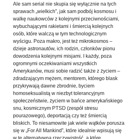
Ale sam
serial nie skupia się wyłącznie na tych
sprawach „wielkich”, jak sam podbój kosmosu
i
walkę naukowców z kolejnymi przeciwnościami,
wybuchającymi rakietami i śmiercią kolejnych
osób, które walczą w tym technologicznym
wyścigu. Poza makro, jest też mikrokosmos –
dzieje astronautów, ich rodzin, członków pionu
dowodzenia kolejnymi misjami. I każdy, poza
ogromnymi oczekiwaniami wszystkich
Amerykanów, musi sobie radzić także z życiem –
zdradzającym mężem, mentorem, którego blask
przykrywają dawne zbrodnie, byciem
homoseksualistą w niezbyt tolerancyjnym
społeczeństwie, życiem w bańce amerykańskiego
snu, kosmicznym PTSD (zespół stresu
pourazowego), deportacją czy też śmiercią
bliskich. To niesamowite jak wiele wątków porusza
się w „For All Mankind”, które idealnie wpisują się
w tę alternatywną rzeczywistość, a które