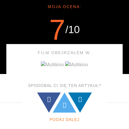
MOJA OCENA:
7
/10
FILM OBEJRZAŁEM W:
SPODOBAŁ CI SIĘ TEN ARTYKUŁ?
PODAJ DALEJ