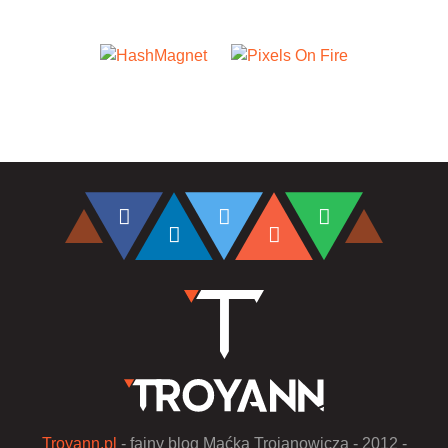
Troyann.pl
- fajny blog Maćka Trojanowicza - 2012 -