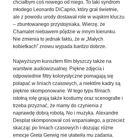
chciałbym coś nowego od niego. To taki syndrom
młodego Leonardo DiCaprio, który grał świetnie,
ale z powodu urody dostawał role w wąskim kluczu
– zbuntowanego przystojniaka. Wierzę, że
Chamalet niebawem pójdzie w innym kierunku.
Nie zmienia to jednak faktu, że w „Małych
kobietkach” znowu wypada bardzo dobrze.
Najwyższym kunsztem film błyszczy także na
warstwie audiowizualnej. Piękne zdjęcia i
odpowiednie filtry kolorystyczne pomagają się
połapać w liniach czasowych, a niektóre kadry są
pięknie skomponowane. W tego typu filmach
istotną rolę grają także kostiumy oraz scenografie i
trzeba przyznać, że mamy do czynienia z
naprawdę dobrą robotą. No i muzyka.
Alexandre
Desplat skomponował coś wspaniałego
, a przecież
skacząc po liniach czasowych i dozując różne
emocje Greta Gerwig nie ułatwiła mu zadania.