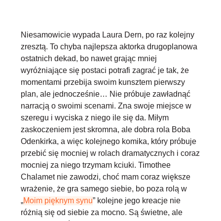
Niesamowicie wypada Laura Dern
, po raz kolejny
zresztą. To chyba najlepsza aktorka drugoplanowa
ostatnich dekad, bo nawet grając mniej
wyróżniające się postaci potrafi zagrać je tak, że
momentami przebija swoim kunsztem pierwszy
plan, ale jednocześnie… Nie próbuje zawładnąć
narracją o swoimi scenami. Zna swoje miejsce w
szeregu i wyciska z niego ile się da. Miłym
zaskoczeniem jest skromna, ale dobra rola Boba
Odenkirka, a więc kolejnego komika, który próbuje
przebić się mocniej w rolach dramatycznych i coraz
mocniej za niego trzymam kciuki. Timothee
Chalamet nie zawodzi
, choć mam coraz większe
wrażenie, że gra samego siebie, bo poza rolą w
„
Moim pięknym synu
” kolejne jego kreacje nie
różnią się od siebie za mocno. Są świetne, ale