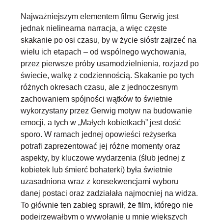
Najważniejszym elementem filmu Gerwig jest
jednak
nielinearna narracja
, a więc częste
skakanie po osi czasu, by w życie sióstr zajrzeć na
wielu ich etapach – od wspólnego wychowania,
przez pierwsze próby usamodzielnienia, rozjazd po
świecie, walkę z codziennością. Skakanie po tych
różnych okresach czasu, ale
z jednoczesnym
zachowaniem spójności wątków
to świetnie
wykorzystany przez Gerwig motyw na budowanie
emocji, a tych w „Małych kobietkach” jest dość
sporo. W ramach jednej opowieści reżyserka
potrafi zaprezentować jej różne momenty oraz
aspekty, by kluczowe wydarzenia (ślub jednej z
kobietek lub śmierć bohaterki) była świetnie
uzasadniona wraz z konsekwencjami wyboru
danej postaci oraz zadziałała najmocniej na widza.
To głównie ten zabieg sprawił, że film, którego nie
podejrzewałbym o wywołanie u mnie większych