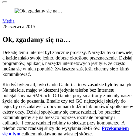
Media
26 czerwca 2015
Ok, zgadamy się na…
Dekadę temu Internet był znacznie prostszy. Narzędzi było niewiele,
a każde miało swoje jedno, dobrze określone przeznaczenie. Dzisiaj
programów, aplikacji, narzędzi internetowych jest tyle, że często
można się w nich pogubić. Zwłaszcza zaś, jeśli chcemy się z kimś
komunikować.
Kiedyś był email, było Gadu Gadu i… to w zasadzie byłoby na tyle.
Na mieście, mając w kieszeni jedynie telefon bez Internetu,
polegaliśmy na SMS-ach. Od tamtej pory smartfony zmieniły nasze
życia nie do poznania. Emaile czy też GG najczęściej służyły do
tego, by coś załatwić z obcymi nam ludźmi lub umówić spotkanie w
cztery oczy. Dzisiaj spotykamy się coraz rzadziej, bo przecież
komunikujemy się na bieżąco poprzez rozmaite programy i
aplikacje. I coraz rzadziej robimy to siedząc przy komputerze. A
telefon coraz rzadziej służy do wysyłania SMS-ów.
Przekonałem
się o tym
całkiem niedawno na własnej skórze.