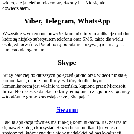
wideo, ale ja telefon miałem wyciszony i… Nic się nie
dowiedziałem.
Viber, Telegram, WhatsApp
Wszystkie wymienione powyżej komunikatory to aplikacje mobilne,
które są niejako substytutem telefonu oraz SMS, także dla wielu
osób jednocześnie. Podobno są popularne i używają ich masy. Ja
tam tego nie ogarniam.
Skype
Służy bardziej do dłuższych połączeń (audio oraz wideo) niż stałej
komunikacji, choć znam firmy, w których oficjalnym
komunikatorem jest właśnie ta estońska, kupiona przez Microsoft
firma. No i jeszcze dalekie rodziny, emigranci i znajomi zza granicy
– to główne grupy korzystające ze „Skajpaja”.
Swarm
Tak, ta aplikacja również ma funkcję komunikatora. Ba, zdarza mi
się nawet z niego korzystać. Służy do komunikacji jedynie ze
znajomymi, którzy znajdują się w niedalekiej od nas lokalizacji.