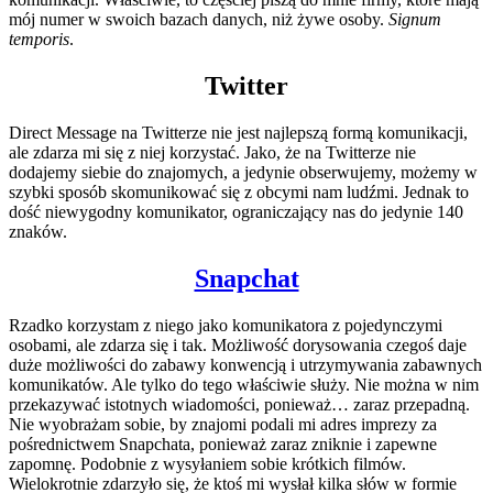
mój numer w swoich bazach danych, niż żywe osoby.
Signum
temporis
.
Twitter
Direct Message na Twitterze nie jest najlepszą formą komunikacji,
ale zdarza mi się z niej korzystać. Jako, że na Twitterze nie
dodajemy siebie do znajomych, a jedynie obserwujemy, możemy w
szybki sposób skomunikować się z obcymi nam ludźmi. Jednak to
dość niewygodny komunikator, ograniczający nas do jedynie 140
znaków.
Snapchat
Rzadko korzystam z niego jako komunikatora z pojedynczymi
osobami, ale zdarza się i tak. Możliwość dorysowania czegoś daje
duże możliwości do zabawy konwencją i utrzymywania zabawnych
komunikatów. Ale tylko do tego właściwie służy. Nie można w nim
przekazywać istotnych wiadomości, ponieważ… zaraz przepadną.
Nie wyobrażam sobie, by znajomi podali mi adres imprezy za
pośrednictwem Snapchata, ponieważ zaraz zniknie i zapewne
zapomnę. Podobnie z wysyłaniem sobie krótkich filmów.
Wielokrotnie zdarzyło się, że ktoś mi wysłał kilka słów w formie