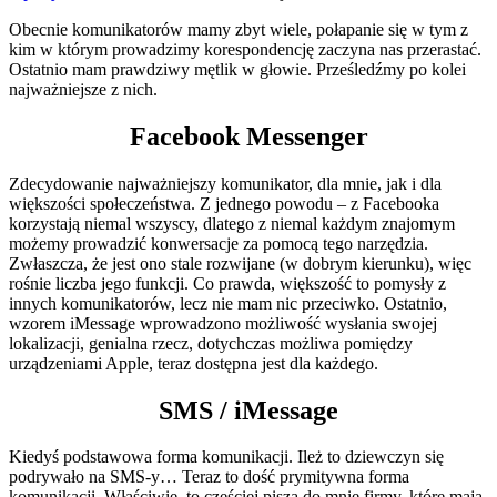
Obecnie komunikatorów mamy zbyt wiele, połapanie się w tym z
kim w którym prowadzimy korespondencję zaczyna nas przerastać.
Ostatnio mam prawdziwy mętlik w głowie. Prześledźmy po kolei
najważniejsze z nich.
Facebook Messenger
Zdecydowanie najważniejszy komunikator, dla mnie, jak i dla
większości społeczeństwa. Z jednego powodu – z Facebooka
korzystają niemal wszyscy, dlatego z niemal każdym znajomym
możemy prowadzić konwersacje za pomocą tego narzędzia.
Zwłaszcza, że jest ono stale rozwijane (w dobrym kierunku), więc
rośnie liczba jego funkcji. Co prawda, większość to pomysły z
innych komunikatorów, lecz nie mam nic przeciwko. Ostatnio,
wzorem iMessage wprowadzono możliwość wysłania swojej
lokalizacji, genialna rzecz, dotychczas możliwa pomiędzy
urządzeniami Apple, teraz dostępna jest dla każdego.
SMS / iMessage
Kiedyś podstawowa forma komunikacji. Ileż to dziewczyn się
podrywało na SMS-y… Teraz to dość prymitywna forma
komunikacji. Właściwie, to częściej piszą do mnie firmy, które mają