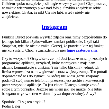
Całkiem spoko narzędzie, jeśli nagle wszyscy znajomi Cię opuszczą
w trakcie wieczornego piwa nad Wisłą. Szybko znajdziesz sobie
nową ekipę. Chyba, że nikt Cię nie lubi, wtedy nigdy nie
znajdziesz.
Instagram
Funkcja Direct pozwala wysyłać zdjęcia oraz filmy bezpośrednio do
jednego lub kilku użytkowników zamiast publicznie. Czyli taki
Snapchat, tyle, że nic nie znika. Gorzej, że prawie nikt z tej funkcji
nie korzysta… Choć ja znalazłem dla niej
fajne zastosowanie
.
Czy to wszystko? Oczywiście, że nie! Jest jeszcze masa pozostałych
programów, aplikacji, urządzeń, które teoretycznie mają nam
ułatwić komunikację z bliskimi (i nie tylko bliskimi), jednak ich
liczba wprowadza nam w głowach coraz większy zamęt. Ten potrafi
doprowadzić nas do sytuacji, w której nie wiesz gdzie znajomy
podał Ci swój numer telefonu i przeczesujesz archiwa konwersacji
przez wszystkie aplikacje. To jest chore. Dlatego planuję zrobić
sobie z tym porządek. Jeszcze nie wiem jak, ale muszę. Nie lubię
bałaganu w głowie (ten w domu bywa dopuszczalny). A wy?
Spodobał Ci się ten artykuł?
Podaj Dalej