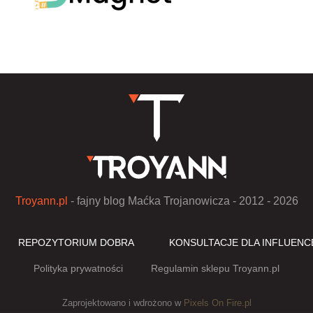
Troyann.pl
- fajny blog Maćka Trojanowicza - 2012 - 2026
REPOZYTORIUM DOBRA
KONSULTACJE DLA INFLUEN
Polityka prywatności
Regulamin sklepu Troyann.pl
Zaprojektowano i wdrożono w
Pixels On Fire.pl