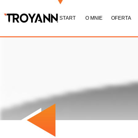
START
O MNIE
OFERTA