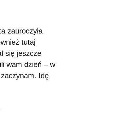
ta zauroczyła
ównież tutaj
ł się jeszcze
ili wam dzień – w
ś zaczynam. Idę
)