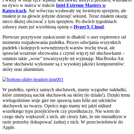
na żywo w marcu w trakcie
Intel Extreme Masters w
Katowicach
. Już wówczas wydawały się świetnym sprzętem, ale
miałem je na głowie jedynie dziesięć sekund. Teraz miałem okazję
nieco dłużej obcować z tym sprzętem. Po dwóch tygodniach
zabawy mam już wyrobioną opinię o
HyperX Cloud
.
Pierwsze pozytywne zaskoczenie to dbałość o user expierence od
momentu rozpakowania pudełka. Proces odwijania wszystkich
pudełek i kolejnych wewnętrznych warstw trochę trwał, ale
sprawiał wrażenie obcowania z czymś więcej niż słuchawkami –
ostatnio takie „wow” towarzyszyło mi wyjmując MacBooka Air.
Same słuchawki wykonane są z wysokiej jakości komponentów:
skóry oraz aluminium.
W pudełku, oprócz samych słuchawek, mamy wygodne nakładki,
które zmniejszą nacisk słuchawek na skórę (to działa!). Dzięki temu
wielogodzinne sesje gier nie sprawią nam bólu ani odcisków
słuchawek na twarzy. Oprócz tego mamy też jakiś miliard
wszelkiego typu przejściówek czy przedłużaczy. Nie wiem do
czego służy większość z nich, ale cieszy fakt, że nie musiałbym w
razie potrzeby dokupować żadnej z nich. W przeciwieństwie do
Apple.