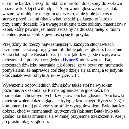
Co mnie bardzo cieszy, to fakt, iż mikrofon dołączony do zestawu
można w każdej chwili odpiąć. Sterowanie głosowe nie jest tak
ważne, w multiplay nie gram tak często, a nie lubię jak coś mi
sterczy przed ustami (that’s what he said!), dlatego to bardzo
przyjemny dodatek. Na uwagę zasługuje także solidny, materiałowy
kabel, który pewnie jest niezniszczalny na dłuższą metę. Z moim
talentem psucia kabli z pewnością się to przyda.
Przejdźmy do rzeczy najważniejszej w każdych słuchawkach –
brzmieniu. Jako aspirujący audiofil lubię jak jest głośno, bas łamie
żebra (lub trąbkę Eustachiusza) i czuć jak dźwięk się rozpływa w
przestrzeni. I pod tym względem
HyperX
nie zawodzą. Ba,
przestrzeń dźwięku ogarniają tak dobrze, że w pewnym momencie
pomyślałem, że naprawdę coś złego dzieje się za mną, a to jedynie
ktoś zaatakował od tyłu Arno w grze. Uff.
Wyważenie odpowiednich dźwięków także stoi na wysokim
poziomie. Aż szkoda, że PS ma ograniczenia głośności, bo
momentami chciałbym tych dźwięków słuchać głośniej. Słuchawki
przetestowałem także oglądając trylogię Mrocznego Rycerza (<3) z
komputera i tutaj głośność sam sobie wyregulowałem. Było bardzo
dobrze, choć w momentach krytycznych (jak start Bata) było tak
głośno, że hałas zmieniał się w mniej przyjemne trzeszczenie. Ale ja
po prostu lubię za głośno.