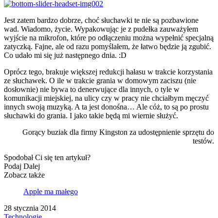
Jest zatem bardzo dobrze, choć słuchawki te nie są pozbawione
wad. Wiadomo, życie. Wypakowując je z pudełka zauważyłem
wyjście na mikrofon, które po odłączeniu można wypełnić specjalną
zatyczką. Fajne, ale od razu pomyślałem, że łatwo będzie ją zgubić.
Co udało mi się już następnego dnia. :D
Oprócz tego, brakuje większej redukcji hałasu w trakcie korzystania
ze słuchawek. O ile w trakcie grania w domowym zaciszu (nie
dosłownie) nie bywa to denerwujące dla innych, o tyle w
komunikacji miejskiej, na ulicy czy w pracy nie chciałbym męczyć
innych swoją muzyką. A ta jest donośna… Ale cóż, to są po prostu
słuchawki do grania. I jako takie będą mi wiernie służyć.
Gorący buziak dla firmy Kingston za udostępnienie sprzętu do
testów.
Spodobał Ci się ten artykuł?
Podaj Dalej
Zobacz także
Apple ma małego
28 stycznia 2014
Technologie