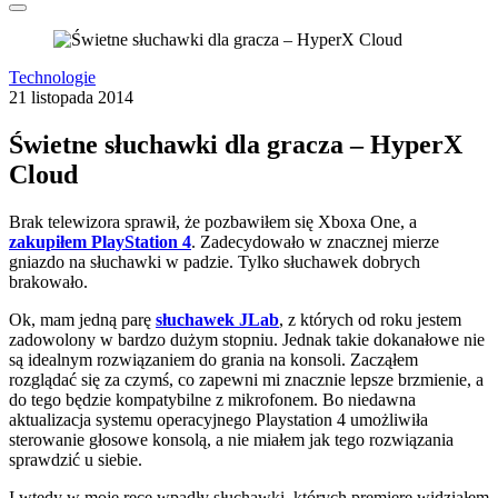
Technologie
21 listopada 2014
Świetne słuchawki dla gracza – HyperX
Cloud
Brak telewizora sprawił, że pozbawiłem się Xboxa One, a
zakupiłem PlayStation 4
. Zadecydowało w znacznej mierze
gniazdo na słuchawki w padzie. Tylko słuchawek dobrych
brakowało.
Ok, mam jedną parę
słuchawek JLab
, z których od roku jestem
zadowolony w bardzo dużym stopniu. Jednak takie dokanałowe nie
są idealnym rozwiązaniem do grania na konsoli. Zacząłem
rozglądać się za czymś, co zapewni mi znacznie lepsze brzmienie, a
do tego będzie kompatybilne z mikrofonem. Bo niedawna
aktualizacja systemu operacyjnego Playstation 4 umożliwiła
sterowanie głosowe konsolą, a nie miałem jak tego rozwiązania
sprawdzić u siebie.
I wtedy w moje ręce wpadły słuchawki, których premierę widziałem