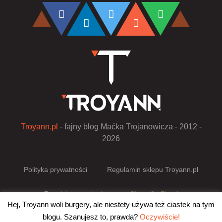
Troyann.pl
- fajny blog Maćka Trojanowicza - 2012 -
2026
Polityka prywatności
Regulamin sklepu Troyann.pl
Zaprojektowano i wdrożono w
Pixels On Fire.pl
Hej, Troyann woli burgery, ale niestety używa też ciastek na tym
blogu. Szanujesz to, prawda?
Oczywiście!