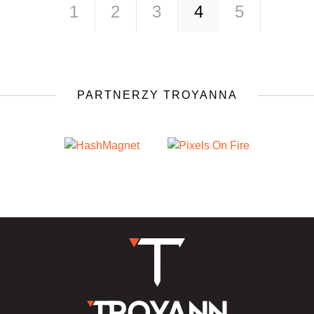
1
2
3
4
5
PARTNERZY TROYANNA