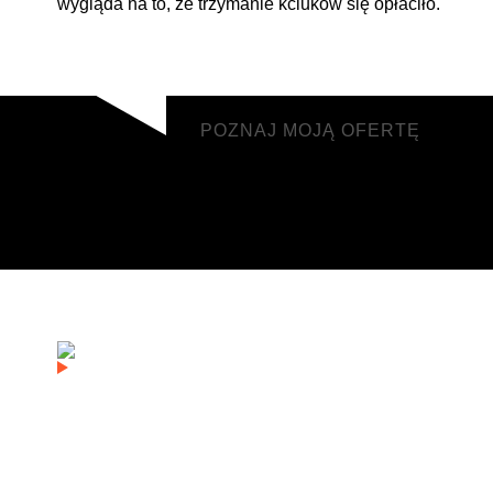
wygląda na to, że trzymanie kciuków się opłaciło.
POZNAJ MOJĄ OFERTĘ
POZNAJ MOJĄ OFERTĘ