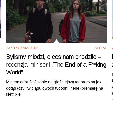
L
13 STYCZNIA 2018
SERIAL
Byliśmy młodzi, o coś nam chodziło –
recenzja miniserii „The End of a F**king
World”
Miałem odpuścić sobie najgłośniejszą tegoroczną jak
dotąd (czyli w ciągu dwóch tygodni, hehe) premierę na
Netflixie.