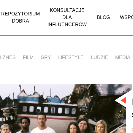
KONSULTACJE
REPOZYTORIUM
DLA
BLOG
WSP
DOBRA
INFLUENCERÓW
BIZNES
FILM
GRY
LIFESTYLE
LUDZIE
MEDIA