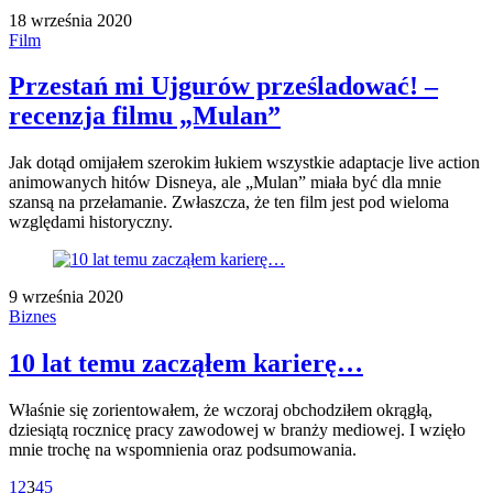
18 września 2020
Film
Przestań mi Ujgurów prześladować! –
recenzja filmu „Mulan”
Jak dotąd omijałem szerokim łukiem wszystkie adaptacje live action
animowanych hitów Disneya, ale „Mulan” miała być dla mnie
szansą na przełamanie. Zwłaszcza, że ten film jest pod wieloma
względami historyczny.
9 września 2020
Biznes
10 lat temu zacząłem karierę…
Właśnie się zorientowałem, że wczoraj obchodziłem okrągłą,
dziesiątą rocznicę pracy zawodowej w branży mediowej. I wzięło
mnie trochę na wspomnienia oraz podsumowania.
1
2
3
4
5