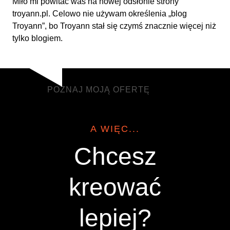
Miło mi powitać was na nowej odsłonie strony
troyann.pl. Celowo nie używam określenia „blog
Troyann”, bo Troyann stał się czymś znacznie więcej niż
tylko blogiem.
POZNAJ MOJĄ OFERTĘ
POZNAJ MOJĄ OFERTĘ
A WIĘC...
Chcesz
kreować
lepiej?