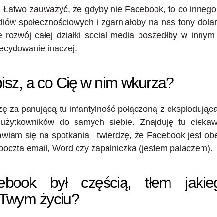
. Łatwo zauważyć, że gdyby nie Facebook, to co innego
iów społecznościowych i zgarniałoby na nas tony dola
 rozwój całej działki social media poszedłby w innym
decydowanie inaczej.
bisz, a co Cię w nim wkurza?
ę za panującą tu infantylność połączoną z eksplodując
użytkowników do samych siebie. Znajduję tu ciekaw
iam się na spotkania i twierdzę, że Facebook jest ob
oczta email, Word czy zapalniczka (jestem palaczem).
book był częścią, tłem jaki
 Twym życiu?