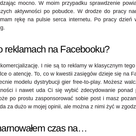
dzając mocno. W moim przypadku sprawdzenie powia
wszych aktywności po pobudce. W drodze do pracy nad
ymam rękę na pulsie serca internetu. Po pracy dzień 
g.
 o reklamach na Facebooku?
komercjalizację. I nie są to reklamy w klasycznym tego
ce o atencję. To, co w kwestii zasięgów dzieje się na 
nie modelu dystrybucji gier free-to-play. Możesz walczy
ności i nawet uda Ci się wybić zdecydowanie ponad 
może po prostu zasponsorować sobie post i masz pozam
da za dużo w mojej opinii, ale można z nimi żyć w zgodzi
 marnowałem czas na…