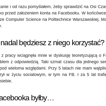
tanie i od razu pomyślałem, żeby sprawdzić na Osi Cza
ótko przed założeniem konta na Facebooku. W końcówce
ze Computer Science na Politechnice Warszawskiej. M
e.
t nadal będziesz z niego korzystać?
 z pracy wciągnęła mnie w dyskusję teoretyzującą o F
lem z odpowiedzią. Taki szmat czasu dla jednego ser
 pod wieloma względami. Przy 5 latach nie mam wątpli
zył w życiu socialowym, w tym na FB. I za 5 lat trafi
iebie.
Facebooka byłby…