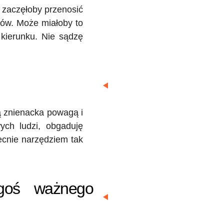
 zaczęłoby przenosić
rów. Może miałoby to
 kierunku. Nie sądzę
ą znienacka powagą i
ych ludzi, obgaduję
ecnie narzędziem tak
egoś ważnego