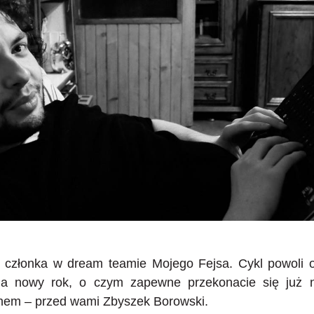
go członka w dream teamie Mojego Fejsa. Cykl powol
na nowy rok, o czym zapewne przekonacie się już n
onem – przed wami Zbyszek Borowski.