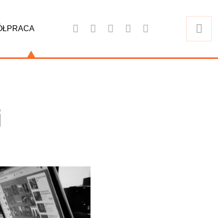
ÓŁPRACA
i