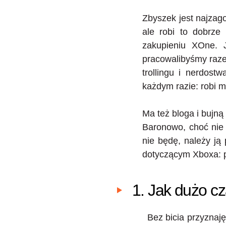
Zbyszek jest najzag
ale robi to dobrze
zakupieniu XOne. 
pracowalibyśmy razem
trollingu i nerdos
każdym razie: robi m
Ma też bloga i bujną
Baronowo, choć nie 
nie będę, należy ją
dotyczącym Xboxa: po
1. Jak dużo c
Bez bicia przyznaję