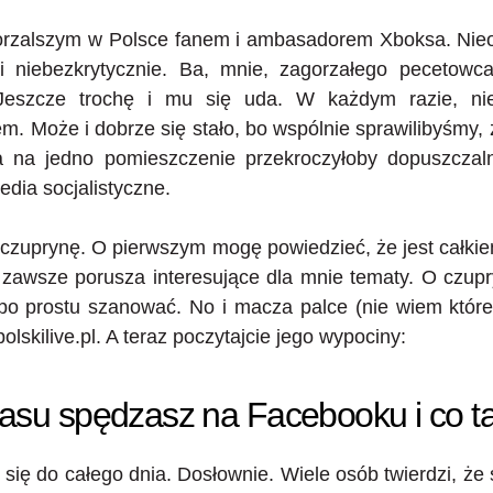
orzalszym w Polsce fanem i ambasadorem Xboksa. Nieofi
 i niebezkrytycznie. Ba, mnie, zagorzałego pecetowc
Jeszcze trochę i mu się uda. W każdym razie, nie
. Może i dobrze się stało, bo wspólnie sprawilibyśmy,
twa na jedno pomieszczenie przekroczyłoby dopuszczal
edia socjalistyczne.
 czuprynę. O pierwszym mogę powiedzieć, że jest całkiem
zawsze porusza interesujące dla mnie tematy. O czup
 po prostu szanować. No i macza palce (nie wiem które
lskilive.pl. A teraz poczytajcie jego wypociny:
zasu spędzasz na Facebooku i co t
 się do całego dnia. Dosłownie. Wiele osób twierdzi, że