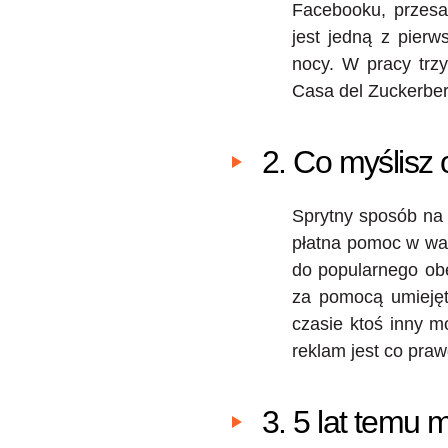
Facebooku, przesa
jest jedną z pier
nocy. W pracy trz
Casa del Zuckerber
2. Co myślisz
Sprytny sposób na 
płatna pomoc w wal
do popularnego obec
za pomocą umiejęt
czasie ktoś inny 
reklam jest co praw
3. 5 lat temu