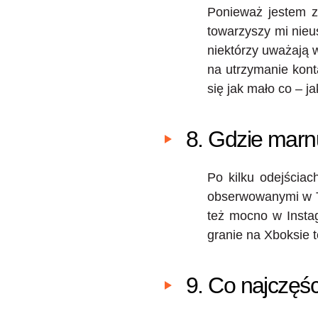
Ponieważ jestem z
towarzyszy mi nieus
niektórzy uważają 
na utrzymanie kont
się jak mało co – j
8. Gdzie marn
Po kilku odejściac
obserwowanymi w Tw
też mocno w Instag
granie na Xboksie t
9. Co najczęśc