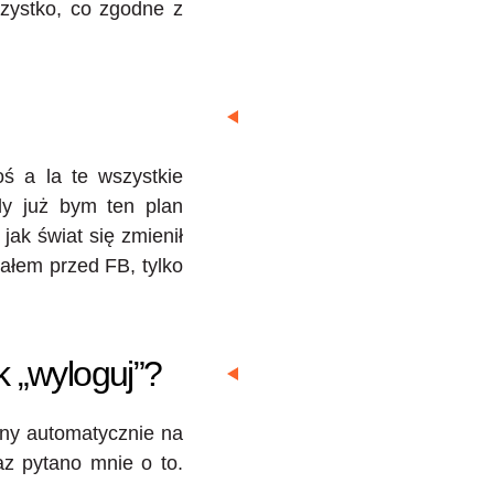
zystko, co zgodne z
ś a la te wszystkie
dy już bym ten plan
jak świat się zmienił
ałem przed FB, tylko
k „wyloguj”?
any automatycznie na
raz pytano mnie o to.