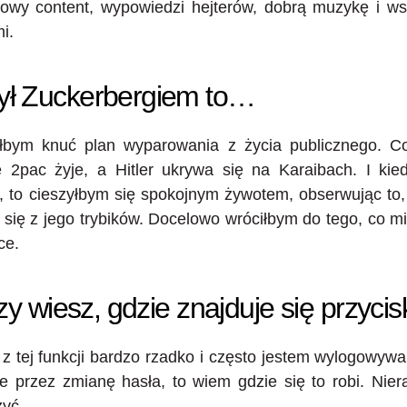
kowy content, wypowiedzi hejterów, dobrą muzykę i ws
i.
ył Zuckerbergiem to…
ąłbym knuć plan wyparowania z życia publicznego. Co
e 2pac żyje, a Hitler ukrywa się na Karaibach. I kie
, to cieszyłbym się spokojnym żywotem, obserwując to, 
się z jego trybików. Docelowo wróciłbym do tego, co mi
ce.
zy wiesz, gdzie znajduje się przycis
z tej funkcji bardzo rzadko i często jestem wylogowyw
cie przez zmianę hasła, to wiem gdzie się to robi. Nie
yć.