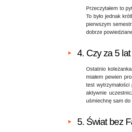
Przeczytałem to py
To było jednak kr
pierwszym semestr
dobrze powiedzian
4. Czy za 5 la
Ostatnio koleżanka
miałem pewien prob
test wytrzymałości
aktywnie uczestnic
uśmiechnę sam do s
5. Świat bez 