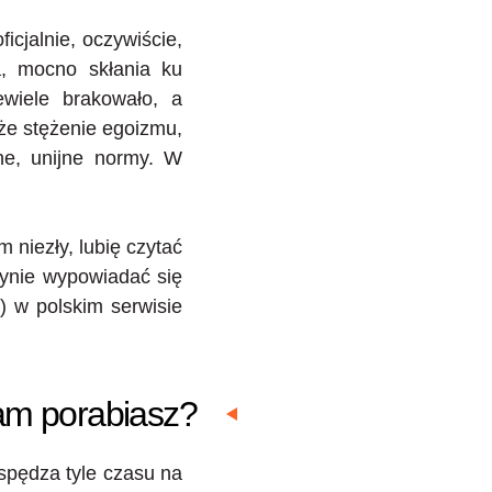
cjalnie, oczywiście,
a, mocno skłania ku
wiele brakowało, a
 że stężenie egoizmu,
ne, unijne normy. W
 niezły, lubię czytać
rynie wypowiadać się
) w polskim serwisie
am porabiasz?
 spędza tyle czasu na