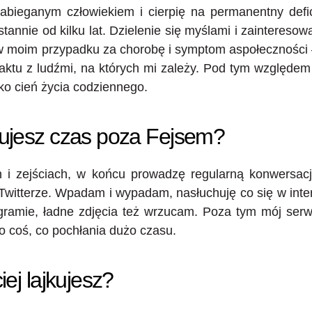
abieganym człowiekiem i cierpię na permanentny defi
tannie od kilku lat. Dzielenie się myślami i zainteresowa
w moim przypadku za chorobę i symptom aspołeczności 
aktu z ludźmi, na których mi zależy. Pod tym względ
ako cień życia codziennego.
ujesz czas poza Fejsem?
h i zejściach, w końcu prowadzę regularną konwersac
itterze. Wpadam i wypadam, nasłuchuję co się w intern
ramie, ładne zdjęcia też wrzucam. Poza tym mój serwis
o coś, co pochłania dużo czasu.
iej lajkujesz?