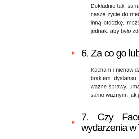
Dokładnie taki sam
nasze życie do med
inną otoczkę, może
jednak, aby było z
6. Za co go lu
Kocham i nienawidz
brakiem dystansu 
ważne sprawy, umaw
samo ważnym, jak p
7. Czy Face
wydarzenia w