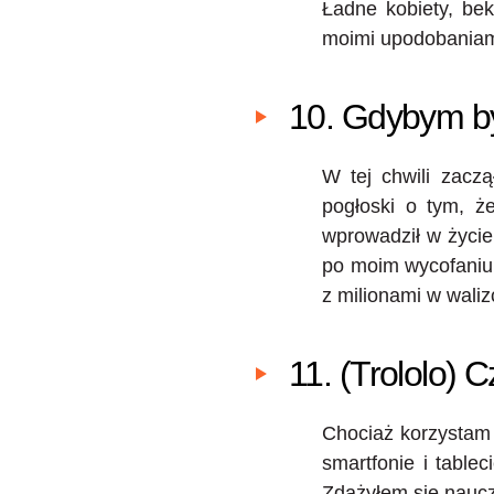
Ładne kobiety, be
moimi upodobaniam
10. Gdybym b
W tej chwili zacz
pogłoski o tym, ż
wprowadził w życie
po moim wycofaniu 
z milionami w waliz
11. (Trololo) C
Chociaż korzystam 
smartfonie i table
Zdążyłem się naucz